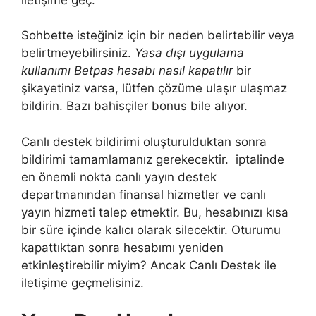
Sohbette isteğiniz için bir neden belirtebilir veya
belirtmeyebilirsiniz.
Yasa dışı uygulama
kullanımı Betpas hesabı nasıl kapatılır
b
ir
şikayetiniz varsa, lütfen çözüme ulaşır ulaşmaz
bildirin. Bazı bahisçiler bonus bile alıyor.
Canlı destek bildirimi oluşturulduktan sonra
bildirimi tamamlamanız gerekecektir. iptalinde
en önemli nokta canlı yayın destek
departmanından finansal hizmetler ve canlı
yayın hizmeti talep etmektir. Bu, hesabınızı kısa
bir süre içinde kalıcı olarak silecektir. Oturumu
kapattıktan sonra hesabımı yeniden
etkinleştirebilir miyim? Ancak Canlı Destek ile
iletişime geçmelisiniz.