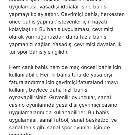
uygulaması, yasadışı iddialar işine bahis
yapmayı kolaylaştırır. Çevrimiçi bahis, herkesten
önce bahis yapmak isteyenler için hayatı
kolaylaştırır. Bu bahis uygulaması, çevrimiçi
olarak yumruğunuzdan daha fazla bahis
yapmanızı sağlar. Yasadışı çevrimiçi davalar, iki
tür spor bahisiyle ilgilidir.
Hem canlı bahis hem de maç öncesi bahis için
kullanılabilir. Her iki bahis türü de yasa dışı
faturalandırma için çevrimiçi faturalandırmayı
kullanır, böylece daha hızlı bahis
oynayabilirsiniz. Güvenilir oyuncular, sanal
casino oyunlarında yasa dışı çevrimiçi casino
uygulamalarını da kullanabilirler. Bu bahis
uygulaması, sanal futbol, ​​sanal basketbol ve
sanal tenis gibi sanal spor oyunları için de
uygundur.