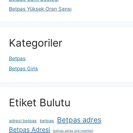
Betpas Yüksek Oran Şansı
Kategoriler
Betpas
Betpas Giriş
Etiket Bulutu
Betpas adres
adresi betpas
betpas
Betpas Adresi
betpas adres üye i̇şlemleri