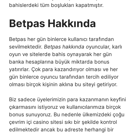
bahislerdeki tüm boşlukları kapatmıştır.
Betpas Hakkında
Betpas her gün binlerce kullanıcı tarafından
sevilmektedir.
Betpas hakkında o
yuncular, karlı
oyun ve sitelerde bahis oynayarak her gün
banka hesaplarına büyük miktarda bonus
yatırırlar. Çok para kazandırıyor olması ve her
gün binlerce oyuncu tarafından tercih ediliyor
olması birçok kişinin aklına bu siteyi getiriyor.
Biz sadece üyelerimizin para kazanmanın keyfini
çıkarmasını istiyoruz ve kullanıcılarımıza birçok
bonus sunuyoruz. Bu nedenle ülkemizdeki çoğu
çevrim içi casino sitesi sıkı bir şekilde kontrol
edilmektedir ancak bu adreste herhangi bir