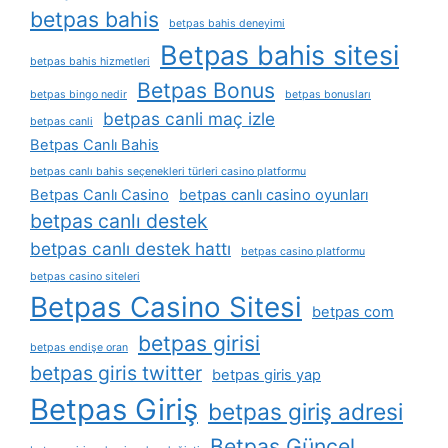
betpas bahis
betpas bahis deneyimi
Betpas bahis sitesi
betpas bahis hizmetleri
Betpas Bonus
betpas bingo nedir
betpas bonusları
betpas canli maç izle
betpas canli
Betpas Canlı Bahis
betpas canlı bahis seçenekleri türleri casino platformu
Betpas Canlı Casino
betpas canlı casino oyunları
betpas canlı destek
betpas canlı destek hattı
betpas casino platformu
betpas casino siteleri
Betpas Casino Sitesi
betpas com
betpas girisi
betpas endişe oran
betpas giris twitter
betpas giris yap
Betpas Giriş
betpas giriş adresi
Betpas Güncel