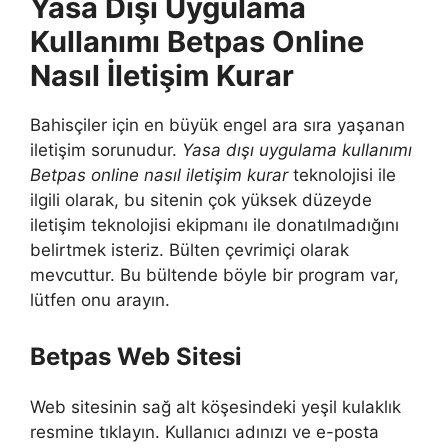
Yasa Dışı Uygulama
Kullanımı Betpas Online
Nasıl İletişim Kurar
Bahisçiler için en büyük engel ara sıra yaşanan
iletişim sorunudur.
Yasa dışı uygulama kullanımı
Betpas online nasıl iletişim kurar
teknolojisi ile
ilgili olarak, bu sitenin çok yüksek düzeyde
iletişim teknolojisi ekipmanı ile donatılmadığını
belirtmek isteriz. Bülten çevrimiçi olarak
mevcuttur. Bu bültende böyle bir program var,
lütfen onu arayın.
Betpas Web Sitesi
Web sitesinin sağ alt köşesindeki yeşil kulaklık
resmine tıklayın. Kullanıcı adınızı ve e-posta