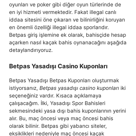
oyunları ve poker gibi diğer oyun türlerinde de
en iyi hizmeti vermektedir. Fakat illegal canlı
iddaa sitesini öne çıkaran ve bilinirliğini koruyan
en önemli özelliği illegal iddaa sporlarıdır.
Betpas giriş işlemine ek olarak, bahisçide hesap
açarken nasıl kaçak bahis oynanacağını aşağıda
detaylandırıyoruz.
Betpas Yasadışı Casino Kuponları
Betpas Yasadışı Betpas Kuponları oluşturmak
istiyorsanız,
Betpas yasadışı casino kuponları
iki
seçeneğiniz vardır. Kısaca açıklamaya
çalışacağım. İlki, Yasadışı Spor Bahisleri
sekmesindeki yasa dışı bahis kuponlarının yerini
alır. Bu, maç öncesi veya maç öncesi bahis
olarak bilinir. Betpas gibi yabancı siteler,
eksiklikleri nedeniyle maç öncesi kaçak