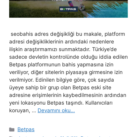
seobahis adres değişikliği bu makale, platform
adresi değişikliklerinin ardındaki nedenlere
ilişkin araştırmamızı sunmaktadır. Türkiye’de
sadece devletin kontrolünde olduğu iddia edilen
Betpas platformunun bahis yapmasına izin
veriliyor, diğer sitelerin piyasaya girmesine izin
verilmiyor. Edinilen bilgiye göre, çok sayıda
üyeye sahip bir grup olan Betpas eski site
adresine erişimlerinin kaybedilmesinin ardından
yeni lokasyonu Betpas taşındı. Kullanıcıları
koruyan, …
Devamını oku…
Kategoriler
Betpas