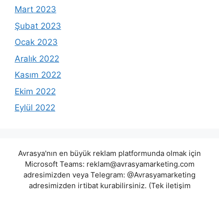
Mart 2023
Şubat 2023
Ocak 2023
Aralık 2022
Kasım 2022
Ekim 2022
Eylül 2022
Avrasya'nın en büyük reklam platformunda olmak için
Microsoft Teams:
reklam@avrasyamarketing.com
adresimizden veya Telegram: @Avrasyamarketing
adresimizden irtibat kurabilirsiniz. (Tek iletişim
adreslerimiz teams / telegram ve mail adresimizdir.
Harici hiçbir iletişim adresimiz bulunmamaktadır.
Lütfen itibar etmeyiniz.) Türkiye yasalarına göre 7258