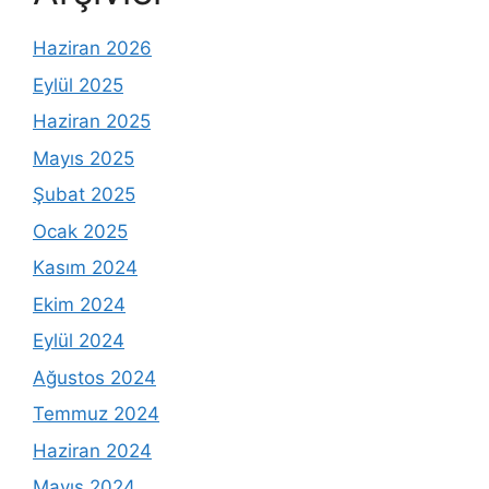
Haziran 2026
Eylül 2025
Haziran 2025
Mayıs 2025
Şubat 2025
Ocak 2025
Kasım 2024
Ekim 2024
Eylül 2024
Ağustos 2024
Temmuz 2024
Haziran 2024
Mayıs 2024