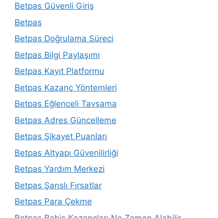
Betpas Güvenli Giriş
Betpas
Betpas Doğrulama Süreci
Betpas Bilgi Paylaşımı
Betpas Kayıt Platformu
Betpas Kazanç Yöntemleri
Betpas Eğlenceli Tavşama
Betpas Adres Güncelleme
Betpas Şikayet Puanları
Betpas Altyapı Güvenilirliği
Betpas Yardım Merkezi
Betpas Şanslı Fırsatlar
Betpas Para Çekme
Betpas Bahis Kazançları Ne Zaman Alabilir