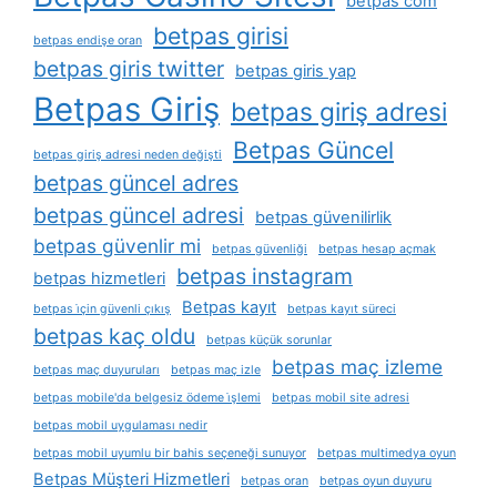
betpas com
betpas girisi
betpas endişe oran
betpas giris twitter
betpas giris yap
Betpas Giriş
betpas giriş adresi
Betpas Güncel
betpas giriş adresi neden değişti
betpas güncel adres
betpas güncel adresi
betpas güvenilirlik
betpas güvenlir mi
betpas güvenliği
betpas hesap açmak
betpas instagram
betpas hizmetleri
Betpas kayıt
betpas i̇çin güvenli çıkış
betpas kayıt süreci
betpas kaç oldu
betpas küçük sorunlar
betpas maç izleme
betpas maç duyuruları
betpas maç izle
betpas mobile'da belgesiz ödeme i̇şlemi
betpas mobil site adresi
betpas mobil uygulaması nedir
betpas mobil uyumlu bir bahis seçeneği sunuyor
betpas multimedya oyun
Betpas Müşteri Hizmetleri
betpas oran
betpas oyun duyuru