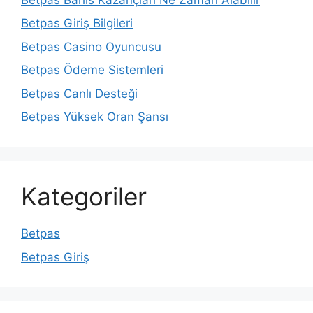
Betpas Giriş Bilgileri
Betpas Casino Oyuncusu
Betpas Ödeme Sistemleri
Betpas Canlı Desteği
Betpas Yüksek Oran Şansı
Kategoriler
Betpas
Betpas Giriş