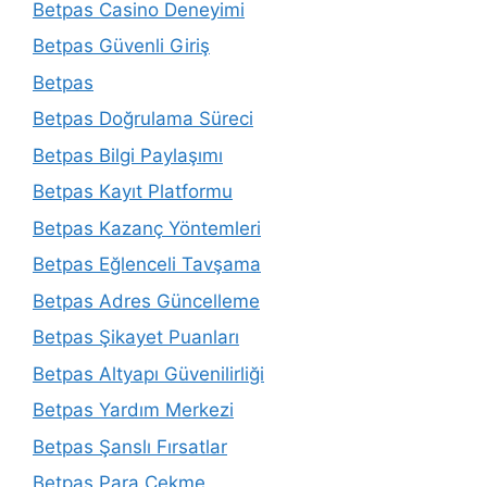
Betpas Casino Deneyimi
Betpas Güvenli Giriş
Betpas
Betpas Doğrulama Süreci
Betpas Bilgi Paylaşımı
Betpas Kayıt Platformu
Betpas Kazanç Yöntemleri
Betpas Eğlenceli Tavşama
Betpas Adres Güncelleme
Betpas Şikayet Puanları
Betpas Altyapı Güvenilirliği
Betpas Yardım Merkezi
Betpas Şanslı Fırsatlar
Betpas Para Çekme