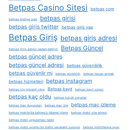
Betpas Casino Sitesi
betpas com
betpas girisi
betpas endişe oran
betpas giris twitter
betpas giris yap
Betpas Giriş
betpas giriş adresi
Betpas Güncel
betpas giriş adresi neden değişti
betpas güncel adres
betpas güncel adresi
betpas güvenilirlik
betpas güvenlir mi
betpas güvenliği
betpas hesap açmak
betpas instagram
betpas hizmetleri
Betpas kayıt
betpas i̇çin güvenli çıkış
betpas kayıt süreci
betpas kaç oldu
betpas küçük sorunlar
betpas maç izleme
betpas maç duyuruları
betpas maç izle
betpas mobile'da belgesiz ödeme i̇şlemi
betpas mobil site adresi
betpas mobil uygulaması nedir
betpas mobil uyumlu bir bahis seçeneği sunuyor
betpas multimedya oyun