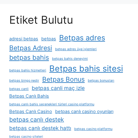
Etiket Bulutu
Betpas adres
adresi betpas
betpas
Betpas Adresi
betpas adres üye i̇şlemleri
betpas bahis
betpas bahis deneyimi
Betpas bahis sitesi
betpas bahis hizmetleri
Betpas Bonus
betpas bingo nedir
betpas bonusları
betpas canli maç izle
betpas canli
Betpas Canlı Bahis
betpas canlı bahis seçenekleri türleri casino platformu
Betpas Canlı Casino
betpas canlı casino oyunları
betpas canlı destek
betpas canlı destek hattı
betpas casino platformu
betpas casino siteleri