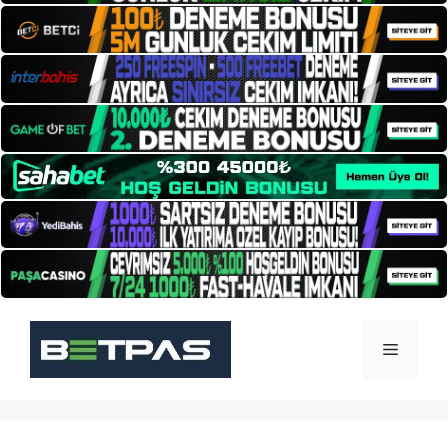
İçeriğe
atla
Menü