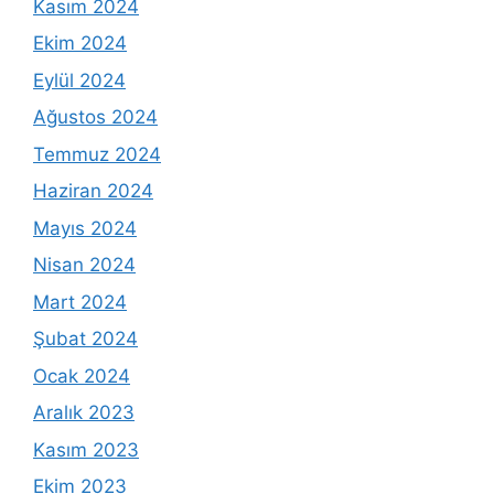
Kasım 2024
Ekim 2024
Eylül 2024
Ağustos 2024
Temmuz 2024
Haziran 2024
Mayıs 2024
Nisan 2024
Mart 2024
Şubat 2024
Ocak 2024
Aralık 2023
Kasım 2023
Ekim 2023