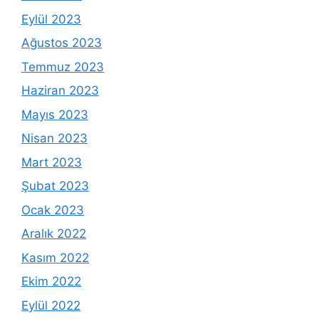
Eylül 2023
Ağustos 2023
Temmuz 2023
Haziran 2023
Mayıs 2023
Nisan 2023
Mart 2023
Şubat 2023
Ocak 2023
Aralık 2022
Kasım 2022
Ekim 2022
Eylül 2022