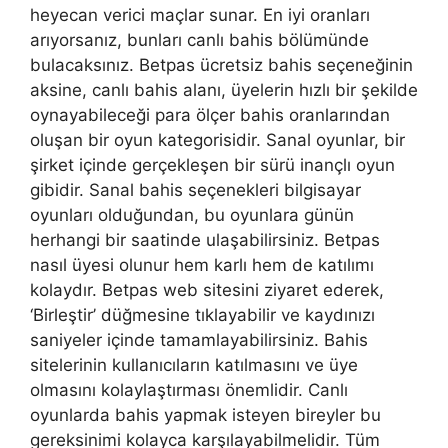
heyecan verici maçlar sunar. En iyi oranları
arıyorsanız, bunları canlı bahis bölümünde
bulacaksınız. Betpas ücretsiz bahis seçeneğinin
aksine, canlı bahis alanı, üyelerin hızlı bir şekilde
oynayabileceği para ölçer bahis oranlarından
oluşan bir oyun kategorisidir. Sanal oyunlar, bir
şirket içinde gerçekleşen bir sürü inançlı oyun
gibidir. Sanal bahis seçenekleri bilgisayar
oyunları olduğundan, bu oyunlara günün
herhangi bir saatinde ulaşabilirsiniz. Betpas
nasıl üyesi olunur hem karlı hem de katılımı
kolaydır. Betpas web sitesini ziyaret ederek,
‘Birleştir’ düğmesine tıklayabilir ve kaydınızı
saniyeler içinde tamamlayabilirsiniz. Bahis
sitelerinin kullanıcıların katılmasını ve üye
olmasını kolaylaştırması önemlidir. Canlı
oyunlarda bahis yapmak isteyen bireyler bu
gereksinimi kolayca karşılayabilmelidir. Tüm