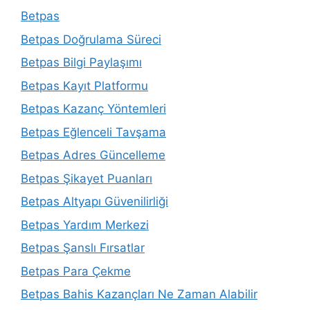
Betpas
Betpas Doğrulama Süreci
Betpas Bilgi Paylaşımı
Betpas Kayıt Platformu
Betpas Kazanç Yöntemleri
Betpas Eğlenceli Tavşama
Betpas Adres Güncelleme
Betpas Şikayet Puanları
Betpas Altyapı Güvenilirliği
Betpas Yardım Merkezi
Betpas Şanslı Fırsatlar
Betpas Para Çekme
Betpas Bahis Kazançları Ne Zaman Alabilir