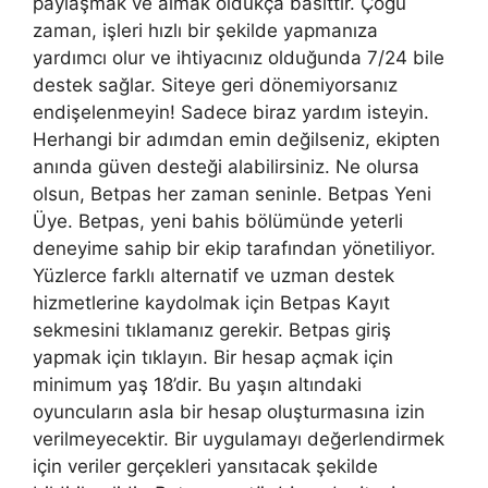
paylaşmak ve almak oldukça basittir. Çoğu
zaman, işleri hızlı bir şekilde yapmanıza
yardımcı olur ve ihtiyacınız olduğunda 7/24 bile
destek sağlar. Siteye geri dönemiyorsanız
endişelenmeyin! Sadece biraz yardım isteyin.
Herhangi bir adımdan emin değilseniz, ekipten
anında güven desteği alabilirsiniz. Ne olursa
olsun, Betpas her zaman seninle. Betpas Yeni
Üye. Betpas, yeni bahis bölümünde yeterli
deneyime sahip bir ekip tarafından yönetiliyor.
Yüzlerce farklı alternatif ve uzman destek
hizmetlerine kaydolmak için Betpas Kayıt
sekmesini tıklamanız gerekir. Betpas giriş
yapmak için tıklayın. Bir hesap açmak için
minimum yaş 18’dir. Bu yaşın altındaki
oyuncuların asla bir hesap oluşturmasına izin
verilmeyecektir. Bir uygulamayı değerlendirmek
için veriler gerçekleri yansıtacak şekilde