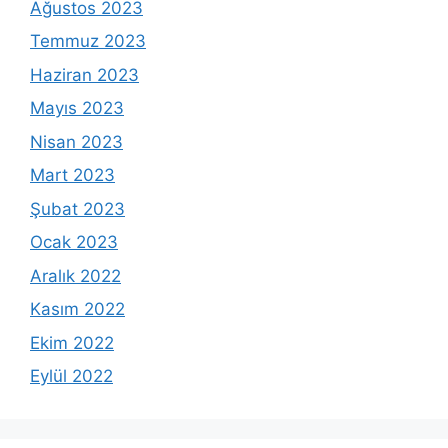
Ağustos 2023
Temmuz 2023
Haziran 2023
Mayıs 2023
Nisan 2023
Mart 2023
Şubat 2023
Ocak 2023
Aralık 2022
Kasım 2022
Ekim 2022
Eylül 2022