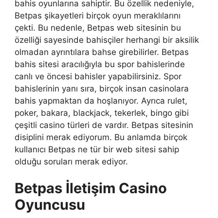
bahis oyunlarına sahiptir. Bu özellik nedeniyle,
Betpas şikayetleri birçok oyun meraklılarını
çekti. Bu nedenle, Betpas web sitesinin bu
özelliği sayesinde bahisçiler herhangi bir aksilik
olmadan ayrıntılara bahse girebilirler. Betpas
bahis sitesi aracılığıyla bu spor bahislerinde
canlı ve öncesi bahisler yapabilirsiniz. Spor
bahislerinin yanı sıra, birçok insan casinolara
bahis yapmaktan da hoşlanıyor. Ayrıca rulet,
poker, bakara, blackjack, tekerlek, bingo gibi
çeşitli casino türleri de vardır. Betpas sitesinin
disiplini merak ediyorum. Bu anlamda birçok
kullanıcı Betpas ne tür bir web sitesi sahip
olduğu soruları merak ediyor.
Betpas İletişim Casino
Oyuncusu