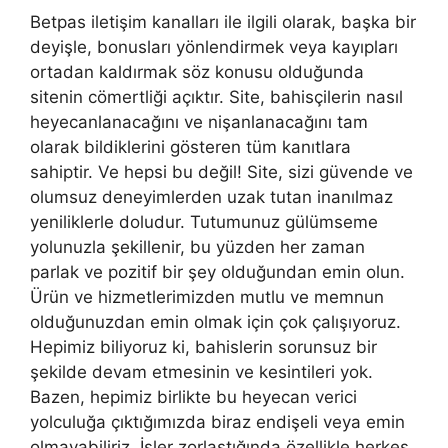
Betpas iletişim kanalları ile ilgili olarak, başka bir
deyişle, bonusları yönlendirmek veya kayıpları
ortadan kaldırmak söz konusu olduğunda
sitenin cömertliği açıktır. Site, bahisçilerin nasıl
heyecanlanacağını ve nişanlanacağını tam
olarak bildiklerini gösteren tüm kanıtlara
sahiptir. Ve hepsi bu değil! Site, sizi güvende ve
olumsuz deneyimlerden uzak tutan inanılmaz
yeniliklerle doludur. Tutumunuz gülümseme
yolunuzla şekillenir, bu yüzden her zaman
parlak ve pozitif bir şey olduğundan emin olun.
Ürün ve hizmetlerimizden mutlu ve memnun
olduğunuzdan emin olmak için çok çalışıyoruz.
Hepimiz biliyoruz ki, bahislerin sorunsuz bir
şekilde devam etmesinin ve kesintileri yok.
Bazen, hepimiz birlikte bu heyecan verici
yolculuğa çıktığımızda biraz endişeli veya emin
olmayabiliriz. İşler zorlaştığında özellikle herkes