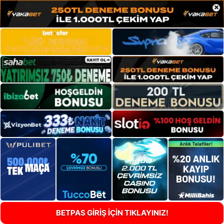
×
BETPAS GİRİŞ İÇİN TIKLAYINIZ!