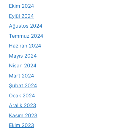
Ekim 2024
Eylül 2024
Ağustos 2024
Temmuz 2024
Haziran 2024
Mayıs 2024
Nisan 2024
Mart 2024
Şubat 2024
Ocak 2024
Aralık 2023
Kasım 2023
Ekim 2023