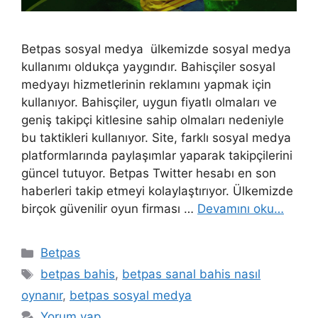
Betpas sosyal medya ülkemizde sosyal medya
kullanımı oldukça yaygındır. Bahisçiler sosyal
medyayı hizmetlerinin reklamını yapmak için
kullanıyor. Bahisçiler, uygun fiyatlı olmaları ve
geniş takipçi kitlesine sahip olmaları nedeniyle
bu taktikleri kullanıyor. Site, farklı sosyal medya
platformlarında paylaşımlar yaparak takipçilerini
güncel tutuyor. Betpas Twitter hesabı en son
haberleri takip etmeyi kolaylaştırıyor. Ülkemizde
birçok güvenilir oyun firması …
Devamını oku…
Kategoriler
Betpas
Etiketler
betpas bahis
,
betpas sanal bahis nasıl
oynanır
,
betpas sosyal medya
Yorum yap