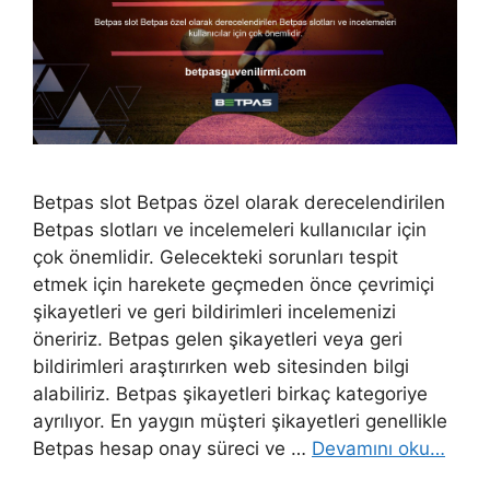
Betpas slot Betpas özel olarak derecelendirilen
Betpas slotları ve incelemeleri kullanıcılar için
çok önemlidir. Gelecekteki sorunları tespit
etmek için harekete geçmeden önce çevrimiçi
şikayetleri ve geri bildirimleri incelemenizi
öneririz. Betpas gelen şikayetleri veya geri
bildirimleri araştırırken web sitesinden bilgi
alabiliriz. Betpas şikayetleri birkaç kategoriye
ayrılıyor. En yaygın müşteri şikayetleri genellikle
Betpas hesap onay süreci ve …
Devamını oku…