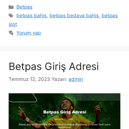
Kategoriler
Betpas
Etiketler
betpas bahis
,
betpas bedava bahis
,
betpas
slot
Yorum yap
Betpas Giriş Adresi
Temmuz 12, 2023
Yazarı:
admin