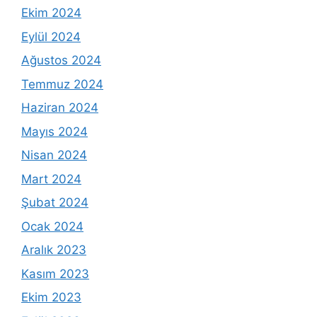
Ekim 2024
Eylül 2024
Ağustos 2024
Temmuz 2024
Haziran 2024
Mayıs 2024
Nisan 2024
Mart 2024
Şubat 2024
Ocak 2024
Aralık 2023
Kasım 2023
Ekim 2023