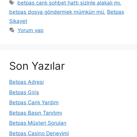
Etiketler
betpas canlı sohbet hattı sizinle alakalı mı
,
betpas dosya göndermek mümkün mü
,
Betpas
Şikayet
Yorum yap
Son Yazılar
Betpas Adresi
Betpas Giriş
Betpas Canlı Yardım
Betpas Basın Tanıtımı
Betpas Müşteri Soruları
Betpas Casino Deneyimi