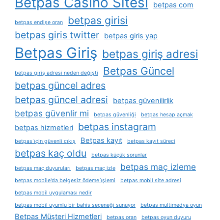
Betpas Casino Sitesi
betpas com
betpas girisi
betpas endişe oran
betpas giris twitter
betpas giris yap
Betpas Giriş
betpas giriş adresi
Betpas Güncel
betpas giriş adresi neden değişti
betpas güncel adres
betpas güncel adresi
betpas güvenilirlik
betpas güvenlir mi
betpas güvenliği
betpas hesap açmak
betpas instagram
betpas hizmetleri
Betpas kayıt
betpas i̇çin güvenli çıkış
betpas kayıt süreci
betpas kaç oldu
betpas küçük sorunlar
betpas maç izleme
betpas maç duyuruları
betpas maç izle
betpas mobile'da belgesiz ödeme i̇şlemi
betpas mobil site adresi
betpas mobil uygulaması nedir
betpas mobil uyumlu bir bahis seçeneği sunuyor
betpas multimedya oyun
Betpas Müşteri Hizmetleri
betpas oran
betpas oyun duyuru