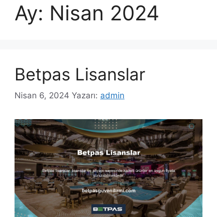
Ay:
Nisan 2024
Betpas Lisanslar
Nisan 6, 2024
Yazarı:
admin