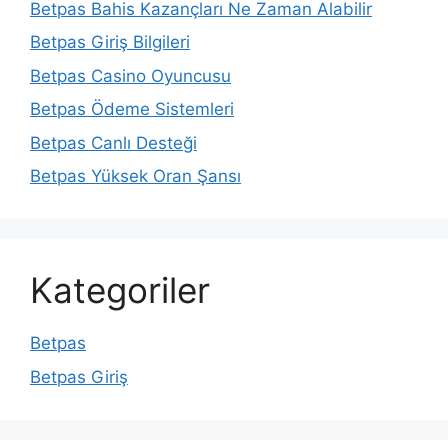
Betpas Bahis Kazançları Ne Zaman Alabilir
Betpas Giriş Bilgileri
Betpas Casino Oyuncusu
Betpas Ödeme Sistemleri
Betpas Canlı Desteği
Betpas Yüksek Oran Şansı
Kategoriler
Betpas
Betpas Giriş