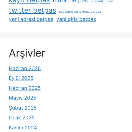
mobil betpas
otomatik bonus
twitter betpas
uygulama sunuyoruz betpas
yeni adresi betpas
yeni giris betpas
Arşivler
Haziran 2026
Eylül 2025
Haziran 2025
Mayıs 2025
Şubat 2025
Ocak 2025
Kasım 2024