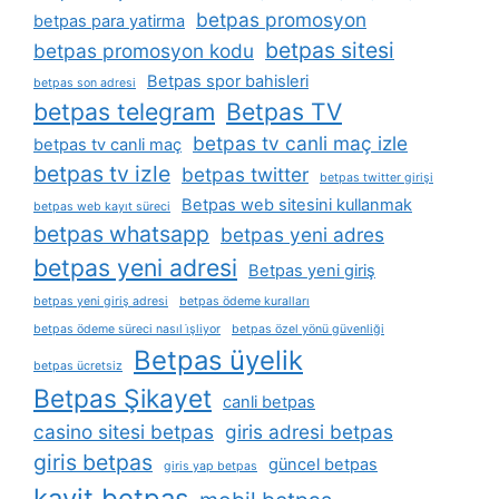
betpas promosyon
betpas para yatirma
betpas sitesi
betpas promosyon kodu
Betpas spor bahisleri
betpas son adresi
betpas telegram
Betpas TV
betpas tv canli maç izle
betpas tv canli maç
betpas tv izle
betpas twitter
betpas twitter girişi
Betpas web sitesini kullanmak
betpas web kayıt süreci
betpas whatsapp
betpas yeni adres
betpas yeni adresi
Betpas yeni giriş
betpas yeni giriş adresi
betpas ödeme kuralları
betpas ödeme süreci nasıl i̇şliyor
betpas özel yönü güvenliği
Betpas üyelik
betpas ücretsiz
Betpas Şikayet
canli betpas
casino sitesi betpas
giris adresi betpas
giris betpas
güncel betpas
giris yap betpas
kayit betpas