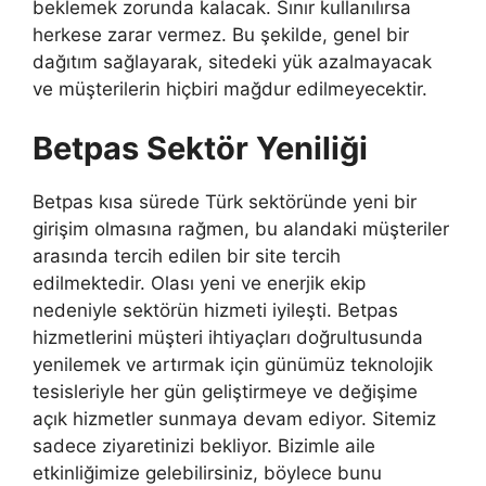
beklemek zorunda kalacak. Sınır kullanılırsa
herkese zarar vermez. Bu şekilde, genel bir
dağıtım sağlayarak, sitedeki yük azalmayacak
ve müşterilerin hiçbiri mağdur edilmeyecektir.
Betpas Sektör Yeniliği
Betpas kısa sürede Türk sektöründe yeni bir
girişim olmasına rağmen, bu alandaki müşteriler
arasında tercih edilen bir site tercih
edilmektedir. Olası yeni ve enerjik ekip
nedeniyle sektörün hizmeti iyileşti. Betpas
hizmetlerini müşteri ihtiyaçları doğrultusunda
yenilemek ve artırmak için günümüz teknolojik
tesisleriyle her gün geliştirmeye ve değişime
açık hizmetler sunmaya devam ediyor. Sitemiz
sadece ziyaretinizi bekliyor. Bizimle aile
etkinliğimize gelebilirsiniz, böylece bunu