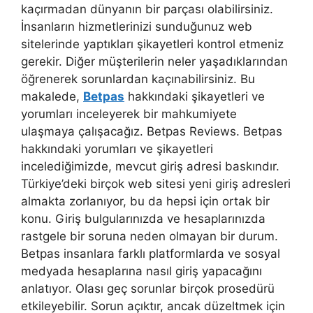
kaçırmadan dünyanın bir parçası olabilirsiniz.
İnsanların hizmetlerinizi sunduğunuz web
sitelerinde yaptıkları şikayetleri kontrol etmeniz
gerekir. Diğer müşterilerin neler yaşadıklarından
öğrenerek sorunlardan kaçınabilirsiniz. Bu
makalede,
Betpas
hakkındaki şikayetleri ve
yorumları inceleyerek bir mahkumiyete
ulaşmaya çalışacağız. Betpas Reviews. Betpas
hakkındaki yorumları ve şikayetleri
incelediğimizde, mevcut giriş adresi baskındır.
Türkiye’deki birçok web sitesi yeni giriş adresleri
almakta zorlanıyor, bu da hepsi için ortak bir
konu. Giriş bulgularınızda ve hesaplarınızda
rastgele bir soruna neden olmayan bir durum.
Betpas insanlara farklı platformlarda ve sosyal
medyada hesaplarına nasıl giriş yapacağını
anlatıyor. Olası geç sorunlar birçok prosedürü
etkileyebilir. Sorun açıktır, ancak düzeltmek için