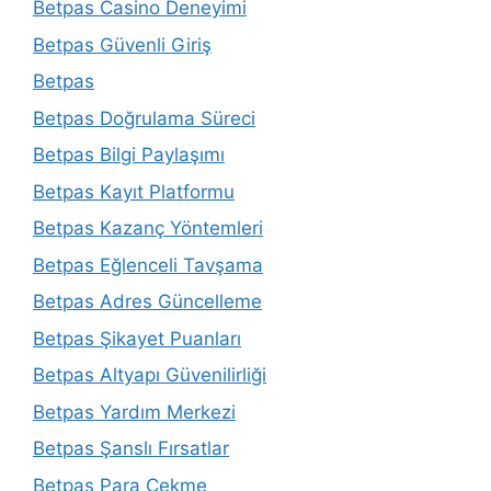
Betpas Casino Deneyimi
Betpas Güvenli Giriş
Betpas
Betpas Doğrulama Süreci
Betpas Bilgi Paylaşımı
Betpas Kayıt Platformu
Betpas Kazanç Yöntemleri
Betpas Eğlenceli Tavşama
Betpas Adres Güncelleme
Betpas Şikayet Puanları
Betpas Altyapı Güvenilirliği
Betpas Yardım Merkezi
Betpas Şanslı Fırsatlar
Betpas Para Çekme