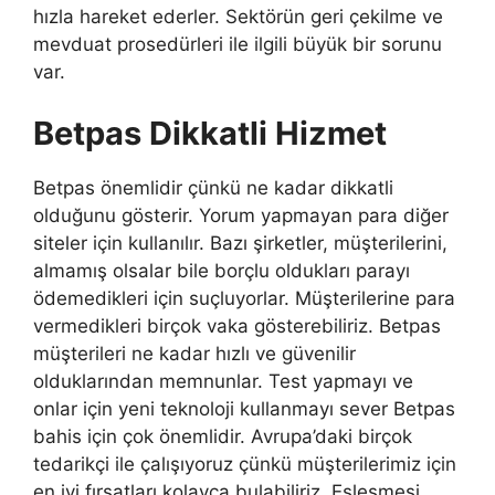
hızla hareket ederler. Sektörün geri çekilme ve
mevduat prosedürleri ile ilgili büyük bir sorunu
var.
Betpas Dikkatli Hizmet
Betpas önemlidir çünkü ne kadar dikkatli
olduğunu gösterir. Yorum yapmayan para diğer
siteler için kullanılır. Bazı şirketler, müşterilerini,
almamış olsalar bile borçlu oldukları parayı
ödemedikleri için suçluyorlar. Müşterilerine para
vermedikleri birçok vaka gösterebiliriz. Betpas
müşterileri ne kadar hızlı ve güvenilir
olduklarından memnunlar. Test yapmayı ve
onlar için yeni teknoloji kullanmayı sever Betpas
bahis için çok önemlidir. Avrupa’daki birçok
tedarikçi ile çalışıyoruz çünkü müşterilerimiz için
en iyi fırsatları kolayca bulabiliriz. Eşleşmesi