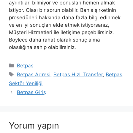
ayrıntıları bilmiyor ve bonusları hemen almak
istiyor. Olası bir sorun olabilir. Bahis şirketinin
prosedürleri hakkında daha fazla bilgi edinmek
ve en iyi sonuçları elde etmek istiyorsanız,
Müşteri Hizmetleri ile iletişime geçebilirsiniz.
Böylece daha rahat olarak sonuç alma
olasılığına sahip olabilirsiniz.
Kategoriler
Betpas
Etiketler
Betpas Adresi
,
Betpas Hızlı Transfer
,
Betpas
Sektör Yeniliği
Yazı
Betpas Giriş
dolaşımı
Yorum yapın