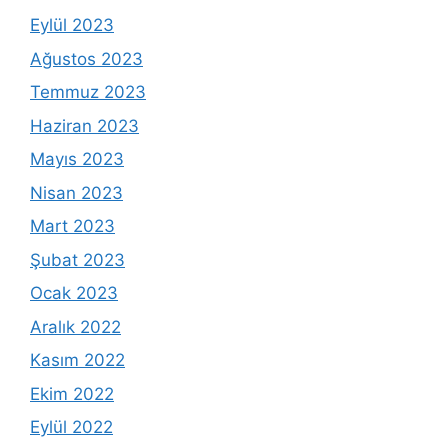
Eylül 2023
Ağustos 2023
Temmuz 2023
Haziran 2023
Mayıs 2023
Nisan 2023
Mart 2023
Şubat 2023
Ocak 2023
Aralık 2022
Kasım 2022
Ekim 2022
Eylül 2022