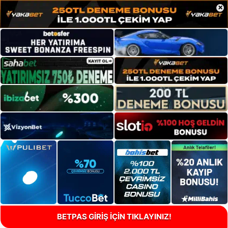
×
BETPAS GİRİŞ İÇİN TIKLAYINIZ!