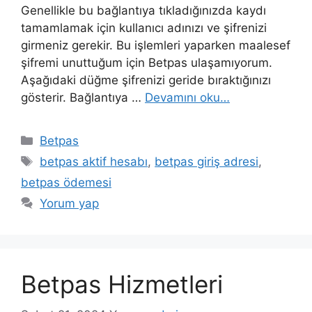
Genellikle bu bağlantıya tıkladığınızda kaydı
tamamlamak için kullanıcı adınızı ve şifrenizi
girmeniz gerekir. Bu işlemleri yaparken maalesef
şifremi unuttuğum için Betpas ulaşamıyorum.
Aşağıdaki düğme şifrenizi geride bıraktığınızı
gösterir. Bağlantıya …
Devamını oku…
Kategoriler
Betpas
Etiketler
betpas aktif hesabı
,
betpas giriş adresi
,
betpas ödemesi
Yorum yap
Betpas Hizmetleri