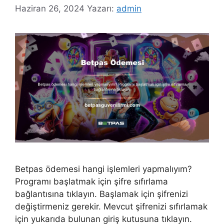
Haziran 26, 2024
Yazarı:
admin
Betpas ödemesi hangi işlemleri yapmalıyım?
Programı başlatmak için şifre sıfırlama
bağlantısına tıklayın. Başlamak için şifrenizi
değiştirmeniz gerekir. Mevcut şifrenizi sıfırlamak
için yukarıda bulunan giriş kutusuna tıklayın.