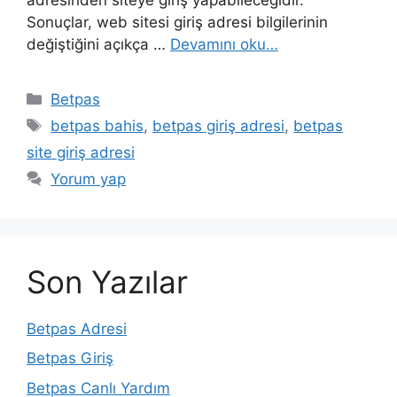
Sonuçlar, web sitesi giriş adresi bilgilerinin
değiştiğini açıkça …
Devamını oku…
Kategoriler
Betpas
Etiketler
betpas bahis
,
betpas giriş adresi
,
betpas
site giriş adresi
Yorum yap
Son Yazılar
Betpas Adresi
Betpas Giriş
Betpas Canlı Yardım