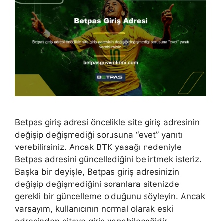
Betpas giriş adresi öncelikle site giriş adresinin
değişip değişmediği sorusuna “evet” yanıtı
verebilirsiniz. Ancak BTK yasağı nedeniyle
Betpas adresini güncellediğini belirtmek isteriz.
Başka bir deyişle, Betpas giriş adresinizin
değişip değişmediğini soranlara sitenizde
gerekli bir güncelleme olduğunu söyleyin. Ancak
varsayım, kullanıcının normal olarak eski
adresinden siteye giriş yapabileceğidir.