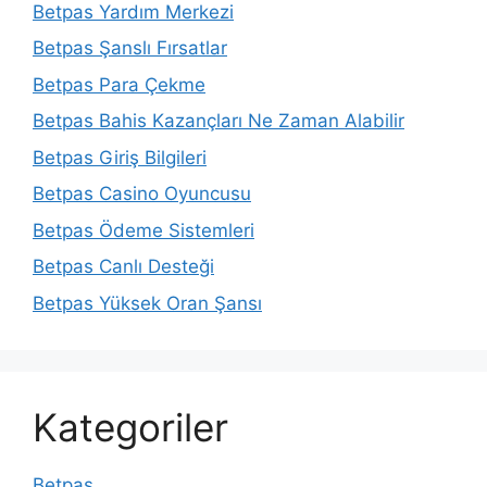
Betpas Yardım Merkezi
Betpas Şanslı Fırsatlar
Betpas Para Çekme
Betpas Bahis Kazançları Ne Zaman Alabilir
Betpas Giriş Bilgileri
Betpas Casino Oyuncusu
Betpas Ödeme Sistemleri
Betpas Canlı Desteği
Betpas Yüksek Oran Şansı
Kategoriler
Betpas