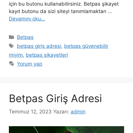
için bu butonu kullanabilirsiniz. Betpas şikayet
kayıt butonu da sizi siteyi tanımlamaktan …
Devamını oku…
Kategoriler
Betpas
Etiketler
betpas giriş adresi
,
betpas güvenebilir
miyim
,
betpas şikayetleri
Yorum yap
Betpas Giriş Adresi
Temmuz 12, 2023
Yazarı:
admin