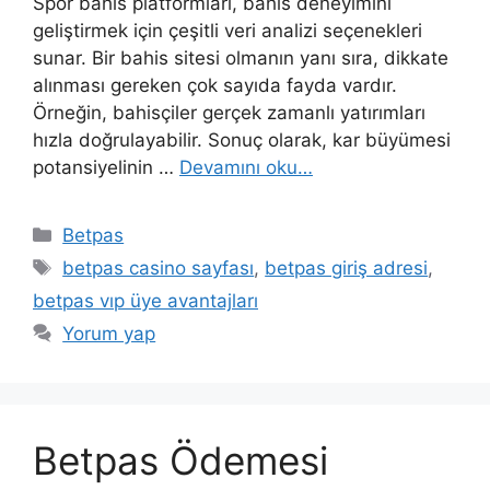
Spor bahis platformları, bahis deneyimini
geliştirmek için çeşitli veri analizi seçenekleri
sunar. Bir bahis sitesi olmanın yanı sıra, dikkate
alınması gereken çok sayıda fayda vardır.
Örneğin, bahisçiler gerçek zamanlı yatırımları
hızla doğrulayabilir. Sonuç olarak, kar büyümesi
potansiyelinin …
Devamını oku…
Kategoriler
Betpas
Etiketler
betpas casino sayfası
,
betpas giriş adresi
,
betpas vıp üye avantajları
Yorum yap
Betpas Ödemesi