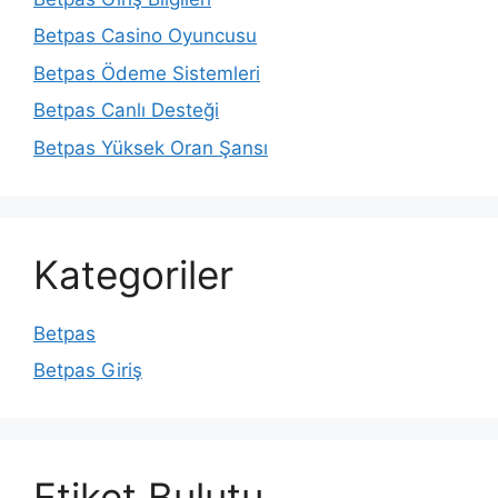
Betpas Casino Oyuncusu
Betpas Ödeme Sistemleri
Betpas Canlı Desteği
Betpas Yüksek Oran Şansı
Kategoriler
Betpas
Betpas Giriş
Etiket Bulutu