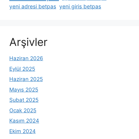
yeni adresi betpas
yeni giris betpas
Arşivler
Haziran 2026
Eylül 2025
Haziran 2025
Mayıs 2025
Şubat 2025
Ocak 2025
Kasım 2024
Ekim 2024