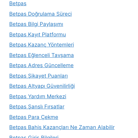
Betpas
Betpas Doğrulama Süreci
Betpas Bilgi Paylaşımı
Betpas Kayıt Platformu
Betpas Kazanç Yöntemleri
Betpas Eğlenceli Tavşama
Betpas Adres Güncelleme
Betpas Şikayet Puanları
Betpas Altyapı Güvenilirliği
Betpas Yardım Merkezi
Betpas Şanslı Fırsatlar
Betpas Para Çekme
Betpas Bahis Kazançları Ne Zaman Alabilir
Betpas Giriş Bilgileri