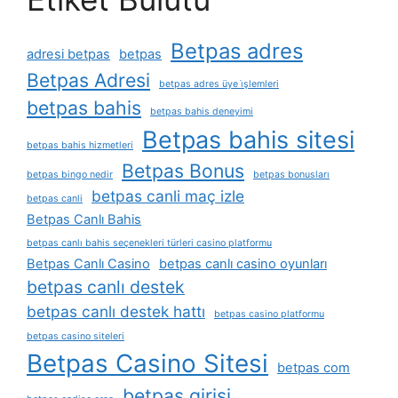
Betpas adres
adresi betpas
betpas
Betpas Adresi
betpas adres üye i̇şlemleri
betpas bahis
betpas bahis deneyimi
Betpas bahis sitesi
betpas bahis hizmetleri
Betpas Bonus
betpas bingo nedir
betpas bonusları
betpas canli maç izle
betpas canli
Betpas Canlı Bahis
betpas canlı bahis seçenekleri türleri casino platformu
Betpas Canlı Casino
betpas canlı casino oyunları
betpas canlı destek
betpas canlı destek hattı
betpas casino platformu
betpas casino siteleri
Betpas Casino Sitesi
betpas com
betpas girisi