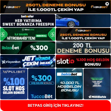
×
BETPAS GİRİŞ İÇİN TIKLAYINIZ!