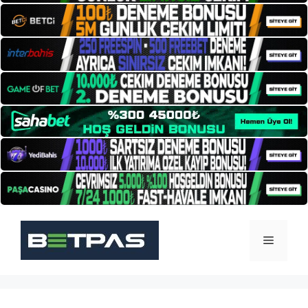
İçeriğe
atla
Menü