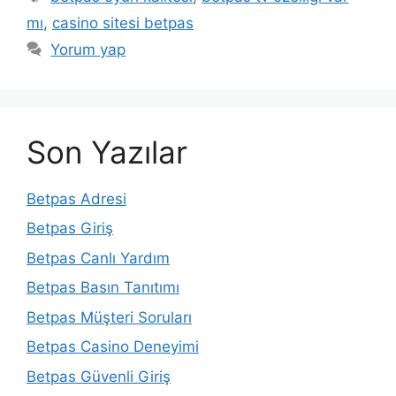
mı
,
casino sitesi betpas
Yorum yap
Son Yazılar
Betpas Adresi
Betpas Giriş
Betpas Canlı Yardım
Betpas Basın Tanıtımı
Betpas Müşteri Soruları
Betpas Casino Deneyimi
Betpas Güvenli Giriş