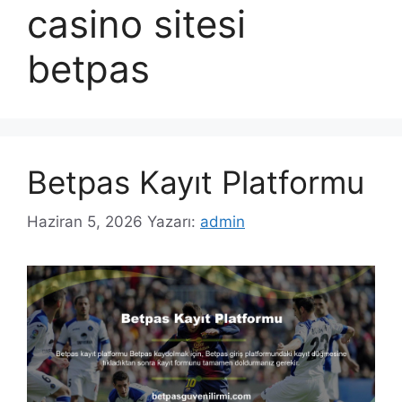
casino sitesi
betpas
Betpas Kayıt Platformu
Haziran 5, 2026
Yazarı:
admin