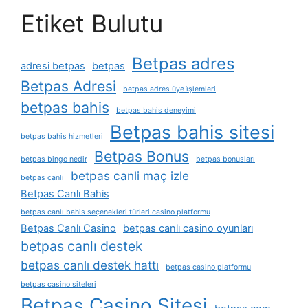
Etiket Bulutu
Betpas adres
adresi betpas
betpas
Betpas Adresi
betpas adres üye i̇şlemleri
betpas bahis
betpas bahis deneyimi
Betpas bahis sitesi
betpas bahis hizmetleri
Betpas Bonus
betpas bingo nedir
betpas bonusları
betpas canli maç izle
betpas canli
Betpas Canlı Bahis
betpas canlı bahis seçenekleri türleri casino platformu
Betpas Canlı Casino
betpas canlı casino oyunları
betpas canlı destek
betpas canlı destek hattı
betpas casino platformu
betpas casino siteleri
Betpas Casino Sitesi