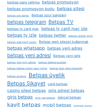
betpas promosyon
betpas para yatirma
betpas sitesi
betpas promosyon kodu
Betpas spor bahisleri
betpas son adresi
betpas telegram
Betpas TV
betpas tv canli maç izle
betpas tv canli maç
betpas tv izle
betpas twitter
betpas twitter girişi
Betpas web sitesini kullanmak
betpas web kayıt süreci
betpas whatsapp
betpas yeni adres
betpas yeni adresi
Betpas yeni giriş
betpas yeni giriş adresi
betpas ödeme kuralları
betpas ödeme süreci nasıl i̇şliyor
betpas özel yönü güvenliği
Betpas üyelik
betpas ücretsiz
Betpas Şikayet
canli betpas
casino sitesi betpas
giris adresi betpas
giris betpas
güncel betpas
giris yap betpas
kayit betpas
mobil betpas
otomatik bonus