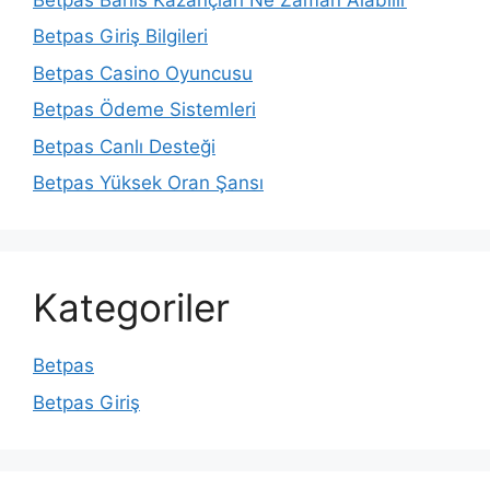
Betpas Giriş Bilgileri
Betpas Casino Oyuncusu
Betpas Ödeme Sistemleri
Betpas Canlı Desteği
Betpas Yüksek Oran Şansı
Kategoriler
Betpas
Betpas Giriş