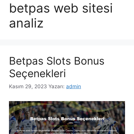
betpas web sitesi
analiz
Betpas Slots Bonus
Seçenekleri
Kasım 29, 2023
Yazarı:
admin