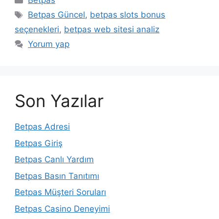
Betpas
Etiketler
Betpas Güncel
,
betpas slots bonus
seçenekleri
,
betpas web sitesi analiz
Yorum yap
Son Yazılar
Betpas Adresi
Betpas Giriş
Betpas Canlı Yardım
Betpas Basın Tanıtımı
Betpas Müşteri Soruları
Betpas Casino Deneyimi