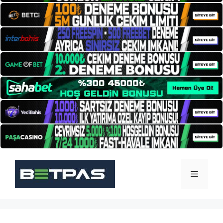
İçeriğe
atla
Menü