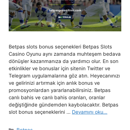
Betpas slots bonus seçenekleri Betpas Slots
Casino Oyunu aynı zamanda muhteşem bedava
dönüşler kazanmanıza da yardımcı olur. En son
etkinlikler ve bonuslar için sitenin Twitter ve
Telegram uygulamalarına göz atın. Heyecanınızı
ve gelirinizi artırmak için anlık bonus ve
promosyonlardan yararlanabilirsiniz. Betpas
canlı bahis ve canlı bahis oranları, oranlar
değiştiğinde gündemden kaybolacaktır. Betpas
slot bonus seçeneklerini …
Devamını oku…
Kategoriler