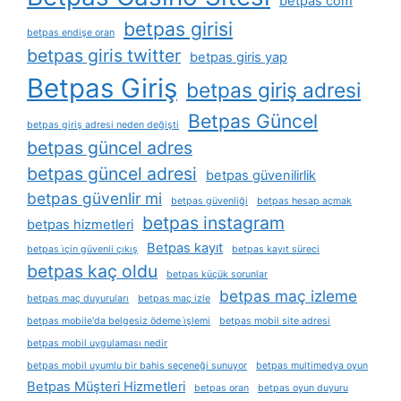
betpas com
betpas girisi
betpas endişe oran
betpas giris twitter
betpas giris yap
Betpas Giriş
betpas giriş adresi
Betpas Güncel
betpas giriş adresi neden değişti
betpas güncel adres
betpas güncel adresi
betpas güvenilirlik
betpas güvenlir mi
betpas güvenliği
betpas hesap açmak
betpas instagram
betpas hizmetleri
Betpas kayıt
betpas i̇çin güvenli çıkış
betpas kayıt süreci
betpas kaç oldu
betpas küçük sorunlar
betpas maç izleme
betpas maç duyuruları
betpas maç izle
betpas mobile'da belgesiz ödeme i̇şlemi
betpas mobil site adresi
betpas mobil uygulaması nedir
betpas mobil uyumlu bir bahis seçeneği sunuyor
betpas multimedya oyun
Betpas Müşteri Hizmetleri
betpas oran
betpas oyun duyuru