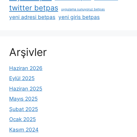
twitter betpas
uygulama sunuyoruz betpas
yeni adresi betpas
yeni giris betpas
Arşivler
Haziran 2026
Eylül 2025
Haziran 2025
Mayıs 2025
Şubat 2025
Ocak 2025
Kasım 2024