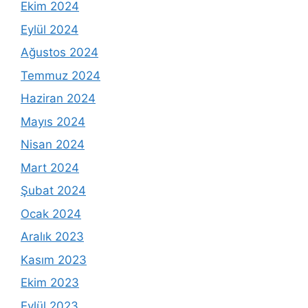
Ekim 2024
Eylül 2024
Ağustos 2024
Temmuz 2024
Haziran 2024
Mayıs 2024
Nisan 2024
Mart 2024
Şubat 2024
Ocak 2024
Aralık 2023
Kasım 2023
Ekim 2023
Eylül 2023