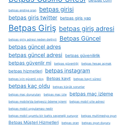
betpas com
betpas girisi
betpas endişe oran
betpas giris twitter
betpas giris yap
Betpas Giriş
betpas giriş adresi
Betpas Güncel
betpas giriş adresi neden değişti
betpas güncel adres
betpas güncel adresi
betpas güvenilirlik
betpas güvenlir mi
betpas güvenliği
betpas hesap açmak
betpas instagram
betpas hizmetleri
Betpas kayıt
betpas i̇çin güvenli çıkış
betpas kayıt süreci
betpas kaç oldu
betpas küçük sorunlar
betpas maç izleme
betpas maç duyuruları
betpas maç izle
betpas mobile'da belgesiz ödeme i̇şlemi
betpas mobil site adresi
betpas mobil uygulaması nedir
betpas mobil uyumlu bir bahis seçeneği sunuyor
betpas multimedya oyun
Betpas Müşteri Hizmetleri
betpas oran
betpas oyun duyuru