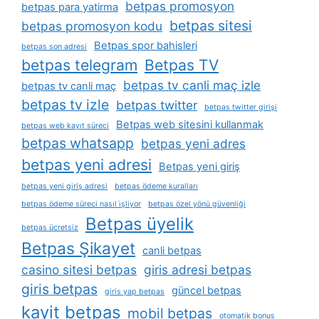
betpas promosyon
betpas para yatirma
betpas sitesi
betpas promosyon kodu
Betpas spor bahisleri
betpas son adresi
betpas telegram
Betpas TV
betpas tv canli maç izle
betpas tv canli maç
betpas tv izle
betpas twitter
betpas twitter girişi
Betpas web sitesini kullanmak
betpas web kayıt süreci
betpas whatsapp
betpas yeni adres
betpas yeni adresi
Betpas yeni giriş
betpas yeni giriş adresi
betpas ödeme kuralları
betpas ödeme süreci nasıl i̇şliyor
betpas özel yönü güvenliği
Betpas üyelik
betpas ücretsiz
Betpas Şikayet
canli betpas
casino sitesi betpas
giris adresi betpas
giris betpas
güncel betpas
giris yap betpas
kayit betpas
mobil betpas
otomatik bonus