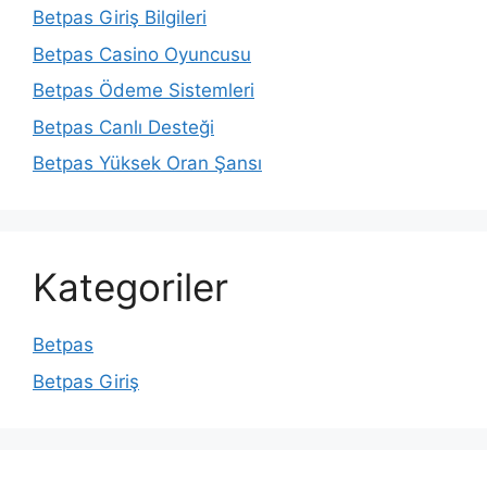
Betpas Giriş Bilgileri
Betpas Casino Oyuncusu
Betpas Ödeme Sistemleri
Betpas Canlı Desteği
Betpas Yüksek Oran Şansı
Kategoriler
Betpas
Betpas Giriş