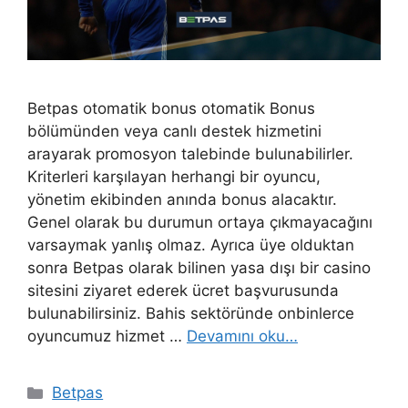
Betpas otomatik bonus otomatik Bonus
bölümünden veya canlı destek hizmetini
arayarak promosyon talebinde bulunabilirler.
Kriterleri karşılayan herhangi bir oyuncu,
yönetim ekibinden anında bonus alacaktır.
Genel olarak bu durumun ortaya çıkmayacağını
varsaymak yanlış olmaz. Ayrıca üye olduktan
sonra Betpas olarak bilinen yasa dışı bir casino
sitesini ziyaret ederek ücret başvurusunda
bulunabilirsiniz. Bahis sektöründe onbinlerce
oyuncumuz hizmet …
Devamını oku…
Kategoriler
Betpas