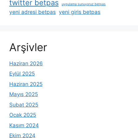
twitter betpas
uygulama sunuyoruz betpas
yeni adresi betpas
yeni giris betpas
Arşivler
Haziran 2026
Eylül 2025
Haziran 2025
Mayıs 2025
Şubat 2025
Ocak 2025
Kasım 2024
Ekim 2024