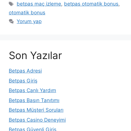
Etiketler
betpas maç izleme
,
betpas otomatik bonus
,
otomatik bonus
Yorum yap
Son Yazılar
Betpas Adresi
Betpas Giriş
Betpas Canlı Yardım
Betpas Basın Tanıtımı
Betpas Müşteri Soruları
Betpas Casino Deneyimi
Betpas Güvenli Giriş