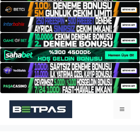
İçeriğe
atla
Menü