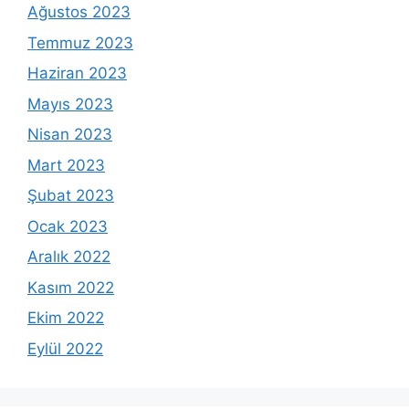
Ağustos 2023
Temmuz 2023
Haziran 2023
Mayıs 2023
Nisan 2023
Mart 2023
Şubat 2023
Ocak 2023
Aralık 2022
Kasım 2022
Ekim 2022
Eylül 2022