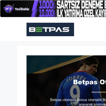
İçeriğe
atla