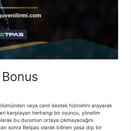
 Bonus
lümünden veya canlı destek hizmetini arayarak
leri karşılayan herhangi bir oyuncu, yönetim
olarak bu durumun ortaya çıkmayacağını
an sonra Betpas olarak bilinen yasa dışı bir