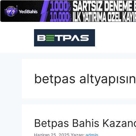
İçeriğe
atla
betpas altyapısını
Betpas Bahis Kazanç
Haziran 25, 2025
Yazarı:
admin