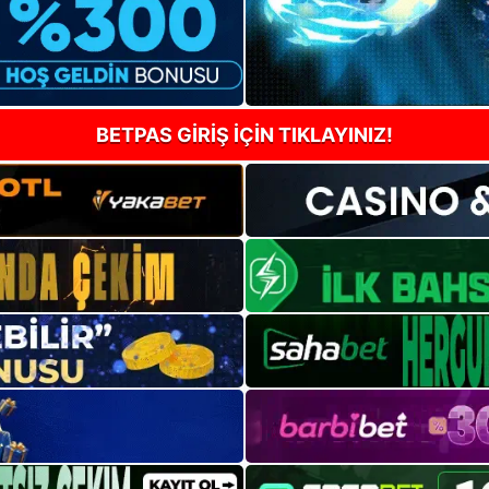
BETPAS GİRİŞ İÇİN TIKLAYINIZ!