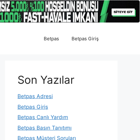
Betpas
Betpas Giriş
Son Yazılar
Betpas Adresi
Betpas Giriş
Betpas Canlı Yardım
Betpas Basın Tanıtımı
Betpas Müşteri Soruları