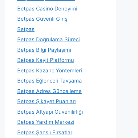
Betpas Casino Deneyimi
Betpas Güvenli Giriş
Betpas
Betpas Doğrulama Süreci
Betpas Bilgi Paylaşımı
Betpas Kayıt Platformu
Betpas Kazanç Yöntemleri
Betpas Eğlenceli Tavşama
Betpas Adres Güncelleme
Betpas Şikayet Puanları
Betpas Altyapı Güvenilirliği
Betpas Yardım Merkezi
Betpas Şanslı Fırsatlar