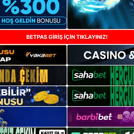
BETPAS GİRİŞ İÇİN TIKLAYINIZ!