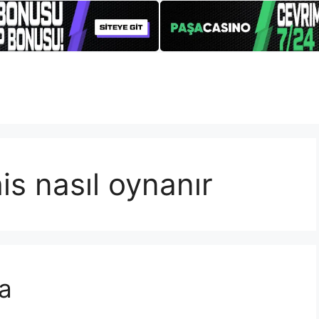
is nasıl oynanır
a