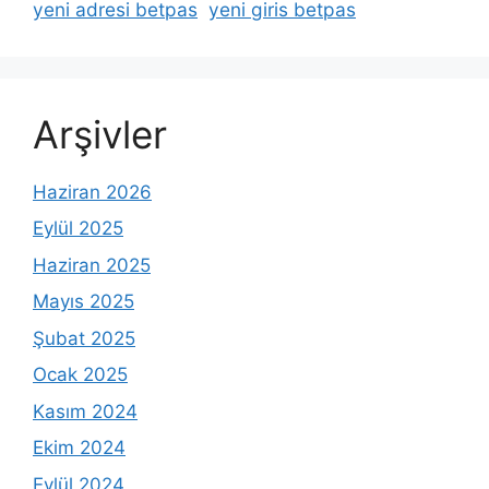
yeni adresi betpas
yeni giris betpas
Arşivler
Haziran 2026
Eylül 2025
Haziran 2025
Mayıs 2025
Şubat 2025
Ocak 2025
Kasım 2024
Ekim 2024
Eylül 2024