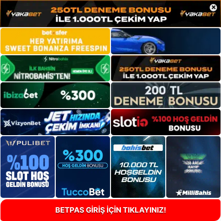
×
BETPAS GİRİŞ İÇİN TIKLAYINIZ!