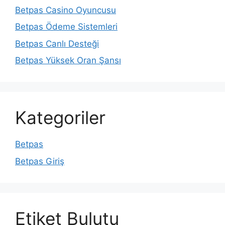
Betpas Casino Oyuncusu
Betpas Ödeme Sistemleri
Betpas Canlı Desteği
Betpas Yüksek Oran Şansı
Kategoriler
Betpas
Betpas Giriş
Etiket Bulutu