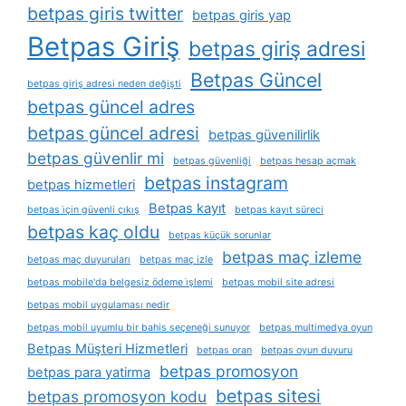
betpas giris twitter
betpas giris yap
Betpas Giriş
betpas giriş adresi
Betpas Güncel
betpas giriş adresi neden değişti
betpas güncel adres
betpas güncel adresi
betpas güvenilirlik
betpas güvenlir mi
betpas güvenliği
betpas hesap açmak
betpas instagram
betpas hizmetleri
Betpas kayıt
betpas i̇çin güvenli çıkış
betpas kayıt süreci
betpas kaç oldu
betpas küçük sorunlar
betpas maç izleme
betpas maç duyuruları
betpas maç izle
betpas mobile'da belgesiz ödeme i̇şlemi
betpas mobil site adresi
betpas mobil uygulaması nedir
betpas mobil uyumlu bir bahis seçeneği sunuyor
betpas multimedya oyun
Betpas Müşteri Hizmetleri
betpas oran
betpas oyun duyuru
betpas promosyon
betpas para yatirma
betpas sitesi
betpas promosyon kodu