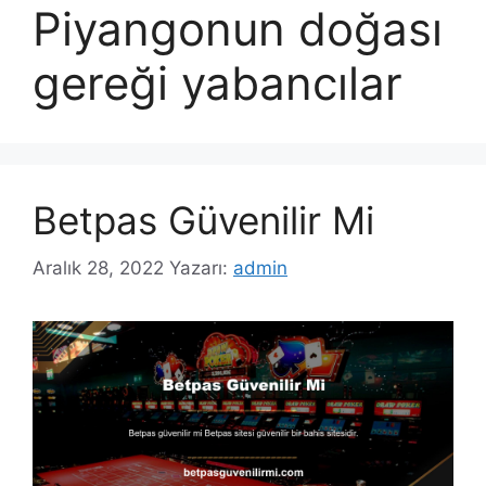
Piyangonun doğası
gereği yabancılar
Betpas Güvenilir Mi
Aralık 28, 2022
Yazarı:
admin