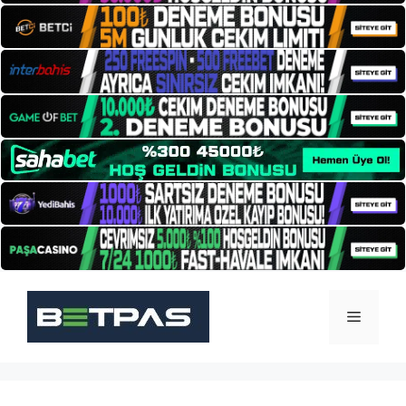
İçeriğe
atla
Menü