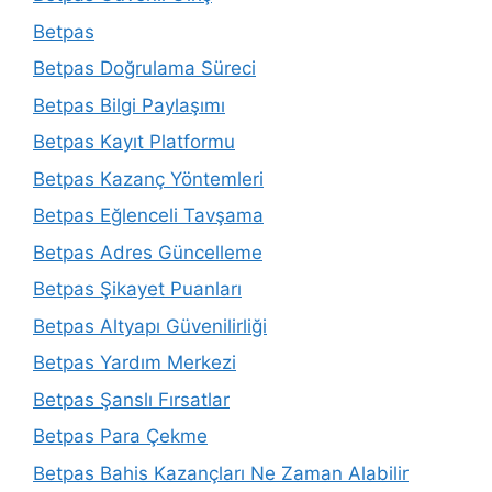
Betpas
Betpas Doğrulama Süreci
Betpas Bilgi Paylaşımı
Betpas Kayıt Platformu
Betpas Kazanç Yöntemleri
Betpas Eğlenceli Tavşama
Betpas Adres Güncelleme
Betpas Şikayet Puanları
Betpas Altyapı Güvenilirliği
Betpas Yardım Merkezi
Betpas Şanslı Fırsatlar
Betpas Para Çekme
Betpas Bahis Kazançları Ne Zaman Alabilir