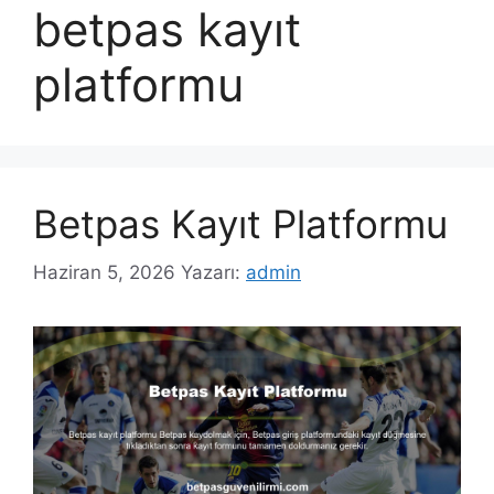
betpas kayıt
platformu
Betpas Kayıt Platformu
Haziran 5, 2026
Yazarı:
admin