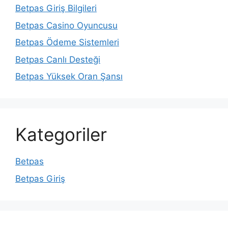
Betpas Giriş Bilgileri
Betpas Casino Oyuncusu
Betpas Ödeme Sistemleri
Betpas Canlı Desteği
Betpas Yüksek Oran Şansı
Kategoriler
Betpas
Betpas Giriş