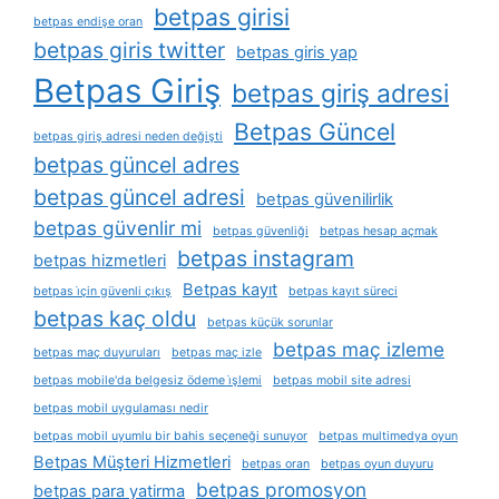
betpas girisi
betpas endişe oran
betpas giris twitter
betpas giris yap
Betpas Giriş
betpas giriş adresi
Betpas Güncel
betpas giriş adresi neden değişti
betpas güncel adres
betpas güncel adresi
betpas güvenilirlik
betpas güvenlir mi
betpas güvenliği
betpas hesap açmak
betpas instagram
betpas hizmetleri
Betpas kayıt
betpas i̇çin güvenli çıkış
betpas kayıt süreci
betpas kaç oldu
betpas küçük sorunlar
betpas maç izleme
betpas maç duyuruları
betpas maç izle
betpas mobile'da belgesiz ödeme i̇şlemi
betpas mobil site adresi
betpas mobil uygulaması nedir
betpas mobil uyumlu bir bahis seçeneği sunuyor
betpas multimedya oyun
Betpas Müşteri Hizmetleri
betpas oran
betpas oyun duyuru
betpas promosyon
betpas para yatirma