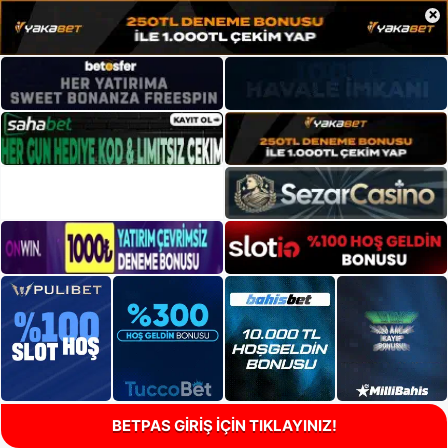
×
BETPAS GİRİŞ İÇİN TIKLAYINIZ!