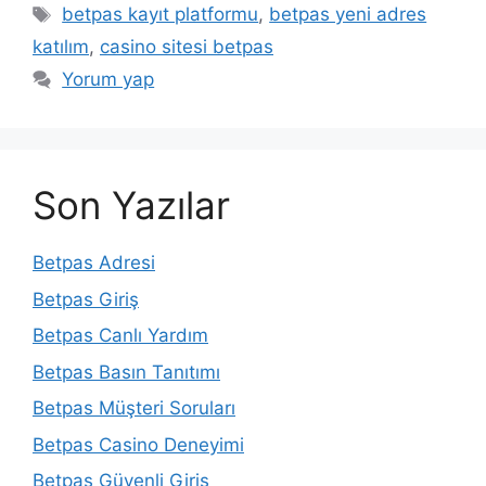
Etiketler
betpas kayıt platformu
,
betpas yeni adres
katılım
,
casino sitesi betpas
Yorum yap
Son Yazılar
Betpas Adresi
Betpas Giriş
Betpas Canlı Yardım
Betpas Basın Tanıtımı
Betpas Müşteri Soruları
Betpas Casino Deneyimi
Betpas Güvenli Giriş