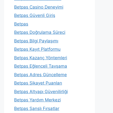
Betpas Casino Deneyimi
Betpas Güvenli Giriş
Betpas
Betpas Doğrulama Süreci
Betpas Bilgi Paylaşımı
Betpas Kayıt Platformu
Betpas Kazanç Yöntemleri
Betpas Eğlenceli Tavşama
Betpas Adres Güncelleme
Betpas Şikayet Puanları
Betpas Altyapı Güvenilirliği
Betpas Yardım Merkezi
Betpas Şanslı Fırsatlar