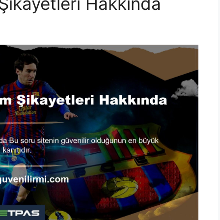
Şikayetleri Hakkında