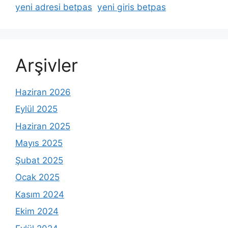
yeni adresi betpas
yeni giris betpas
Arşivler
Haziran 2026
Eylül 2025
Haziran 2025
Mayıs 2025
Şubat 2025
Ocak 2025
Kasım 2024
Ekim 2024