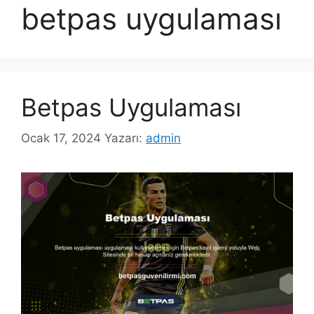
betpas uygulaması
Betpas Uygulaması
Ocak 17, 2024
Yazarı:
admin