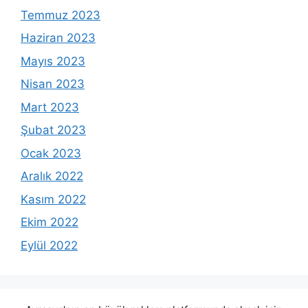
Temmuz 2023
Haziran 2023
Mayıs 2023
Nisan 2023
Mart 2023
Şubat 2023
Ocak 2023
Aralık 2022
Kasım 2022
Ekim 2022
Eylül 2022