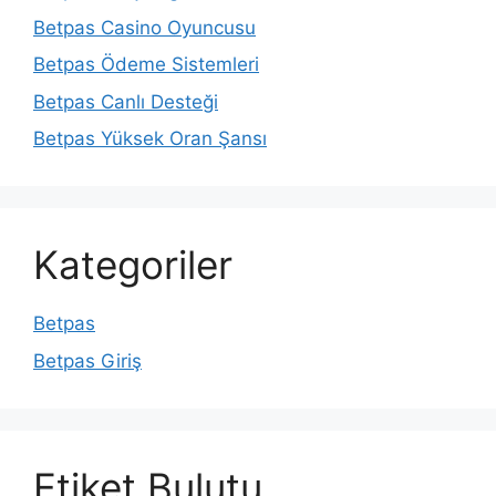
Betpas Casino Oyuncusu
Betpas Ödeme Sistemleri
Betpas Canlı Desteği
Betpas Yüksek Oran Şansı
Kategoriler
Betpas
Betpas Giriş
Etiket Bulutu