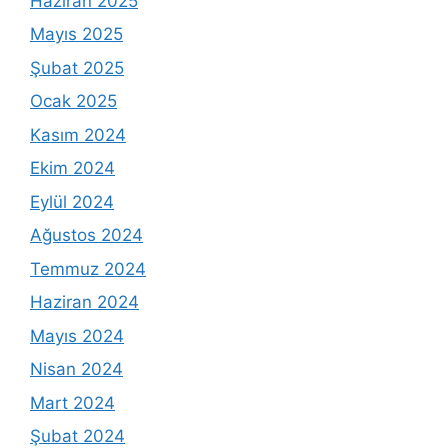
Haziran 2025
Mayıs 2025
Şubat 2025
Ocak 2025
Kasım 2024
Ekim 2024
Eylül 2024
Ağustos 2024
Temmuz 2024
Haziran 2024
Mayıs 2024
Nisan 2024
Mart 2024
Şubat 2024