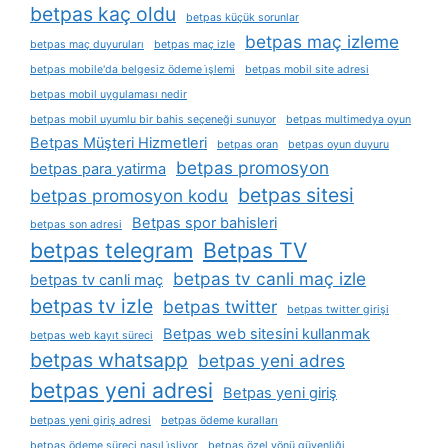
betpas kaç oldu
betpas küçük sorunlar
betpas maç izleme
betpas maç duyuruları
betpas maç izle
betpas mobile'da belgesiz ödeme i̇şlemi
betpas mobil site adresi
betpas mobil uygulaması nedir
betpas mobil uyumlu bir bahis seçeneği sunuyor
betpas multimedya oyun
Betpas Müşteri Hizmetleri
betpas oran
betpas oyun duyuru
betpas promosyon
betpas para yatirma
betpas sitesi
betpas promosyon kodu
Betpas spor bahisleri
betpas son adresi
betpas telegram
Betpas TV
betpas tv canli maç izle
betpas tv canli maç
betpas tv izle
betpas twitter
betpas twitter girişi
Betpas web sitesini kullanmak
betpas web kayıt süreci
betpas whatsapp
betpas yeni adres
betpas yeni adresi
Betpas yeni giriş
betpas yeni giriş adresi
betpas ödeme kuralları
betpas ödeme süreci nasıl i̇şliyor
betpas özel yönü güvenliği