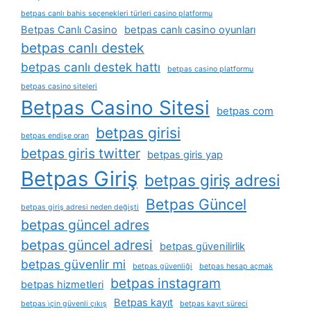
betpas canlı bahis seçenekleri türleri casino platformu
Betpas Canlı Casino
betpas canlı casino oyunları
betpas canlı destek
betpas canlı destek hattı
betpas casino platformu
betpas casino siteleri
Betpas Casino Sitesi
betpas com
betpas girisi
betpas endişe oran
betpas giris twitter
betpas giris yap
Betpas Giriş
betpas giriş adresi
Betpas Güncel
betpas giriş adresi neden değişti
betpas güncel adres
betpas güncel adresi
betpas güvenilirlik
betpas güvenlir mi
betpas güvenliği
betpas hesap açmak
betpas instagram
betpas hizmetleri
Betpas kayıt
betpas i̇çin güvenli çıkış
betpas kayıt süreci