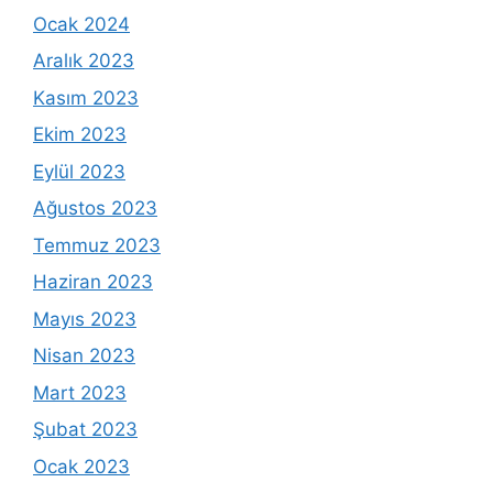
Ocak 2024
Aralık 2023
Kasım 2023
Ekim 2023
Eylül 2023
Ağustos 2023
Temmuz 2023
Haziran 2023
Mayıs 2023
Nisan 2023
Mart 2023
Şubat 2023
Ocak 2023