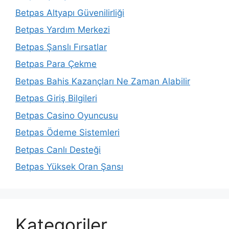
Betpas Altyapı Güvenilirliği
Betpas Yardım Merkezi
Betpas Şanslı Fırsatlar
Betpas Para Çekme
Betpas Bahis Kazançları Ne Zaman Alabilir
Betpas Giriş Bilgileri
Betpas Casino Oyuncusu
Betpas Ödeme Sistemleri
Betpas Canlı Desteği
Betpas Yüksek Oran Şansı
Kategoriler