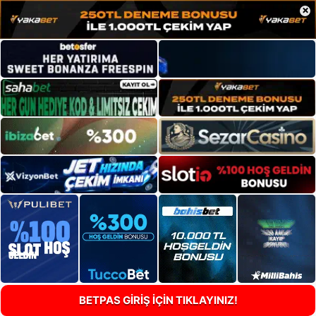
×
BETPAS GİRİŞ İÇİN TIKLAYINIZ!