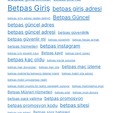
Betpas Giriş
betpas giriş adresi
Betpas Güncel
betpas giriş adresi neden değişti
betpas güncel adres
betpas güncel adresi
betpas güvenilirlik
betpas güvenlir mi
betpas güvenliği
betpas hesap açmak
betpas instagram
betpas hizmetleri
Betpas kayıt
betpas i̇çin güvenli çıkış
betpas kayıt süreci
betpas kaç oldu
betpas küçük sorunlar
betpas maç izleme
betpas maç duyuruları
betpas maç izle
betpas mobile'da belgesiz ödeme i̇şlemi
betpas mobil site adresi
betpas mobil uygulaması nedir
betpas mobil uyumlu bir bahis seçeneği sunuyor
betpas multimedya oyun
Betpas Müşteri Hizmetleri
betpas oran
betpas oyun duyuru
betpas promosyon
betpas para yatirma
betpas sitesi
betpas promosyon kodu
Betpas spor bahisleri
betpas son adresi