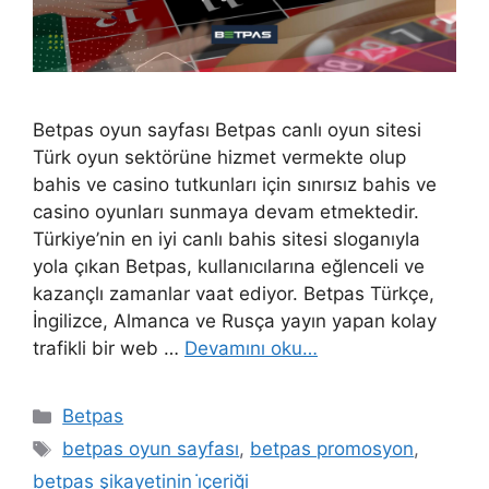
Betpas oyun sayfası Betpas canlı oyun sitesi
Türk oyun sektörüne hizmet vermekte olup
bahis ve casino tutkunları için sınırsız bahis ve
casino oyunları sunmaya devam etmektedir.
Türkiye’nin en iyi canlı bahis sitesi sloganıyla
yola çıkan Betpas, kullanıcılarına eğlenceli ve
kazançlı zamanlar vaat ediyor. Betpas Türkçe,
İngilizce, Almanca ve Rusça yayın yapan kolay
trafikli bir web …
Devamını oku…
Kategoriler
Betpas
Etiketler
betpas oyun sayfası
,
betpas promosyon
,
betpas şikayetinin i̇çeriği