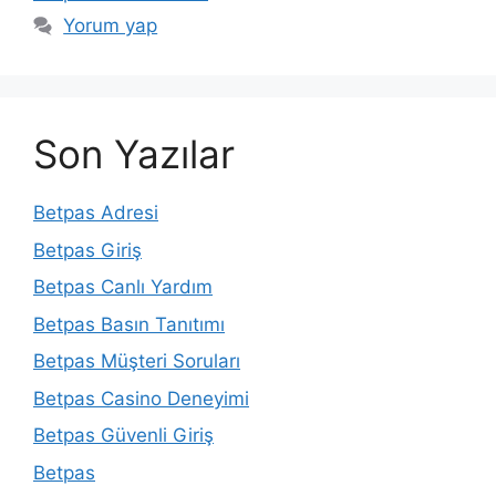
Yorum yap
Son Yazılar
Betpas Adresi
Betpas Giriş
Betpas Canlı Yardım
Betpas Basın Tanıtımı
Betpas Müşteri Soruları
Betpas Casino Deneyimi
Betpas Güvenli Giriş
Betpas