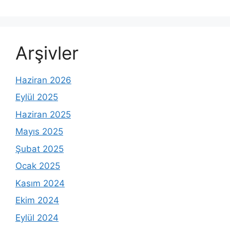
Arşivler
Haziran 2026
Eylül 2025
Haziran 2025
Mayıs 2025
Şubat 2025
Ocak 2025
Kasım 2024
Ekim 2024
Eylül 2024