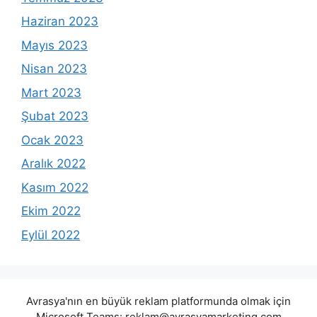
Haziran 2023
Mayıs 2023
Nisan 2023
Mart 2023
Şubat 2023
Ocak 2023
Aralık 2022
Kasım 2022
Ekim 2022
Eylül 2022
Avrasya'nın en büyük reklam platformunda olmak için
Microsoft Teams:
reklam@avrasyamarketing.com