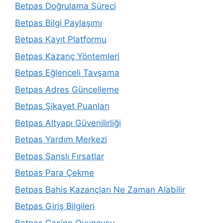
Betpas Doğrulama Süreci
Betpas Bilgi Paylaşımı
Betpas Kayıt Platformu
Betpas Kazanç Yöntemleri
Betpas Eğlenceli Tavşama
Betpas Adres Güncelleme
Betpas Şikayet Puanları
Betpas Altyapı Güvenilirliği
Betpas Yardım Merkezi
Betpas Şanslı Fırsatlar
Betpas Para Çekme
Betpas Bahis Kazançları Ne Zaman Alabilir
Betpas Giriş Bilgileri
Betpas Casino Oyuncusu