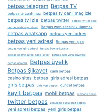
betpas telegram
Betpas TV
betpas tv canli maç izle
betpas tv canli maç
betpas tv izle
betpas twitter
betpas twitter girişi
Betpas web sitesini kullanmak
betpas web kayıt süreci
betpas whatsapp
betpas yeni adres
betpas yeni adresi
Betpas yeni giriş
betpas yeni giriş adresi
betpas ödeme kuralları
betpas ödeme süreci nasıl i̇şliyor
betpas özel yönü güvenliği
Betpas üyelik
betpas ücretsiz
Betpas Şikayet
canli betpas
casino sitesi betpas
giris adresi betpas
giris betpas
güncel betpas
giris yap betpas
kayit betpas
mobil betpas
otomatik bonus
twitter betpas
uygulama sunuyoruz betpas
yeni adresi betpas
yeni giris betpas