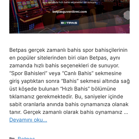
Betpas gerçek zamanlı bahis spor bahisçilerinin
en popüler sitelerinden biri olan Betpas, aynı
zamanda hızlı bahis seçenekleri de sunuyor.
“Spor Bahisleri” veya “Canlı Bahis” sekmesine
giriş yaptıktan sonra “Bahis” sekmesi altında sağ
üst köşede bulunan “Hızlı Bahis” bölümüne
tıklamanız gerekmektedir. Bu, saniyeler içinde
sabit oranlarla anında bahis oynamanıza olanak
tanır. Gerçek zamanlı olarak bahis oynamanız …
Devamını oku…
Kategoriler