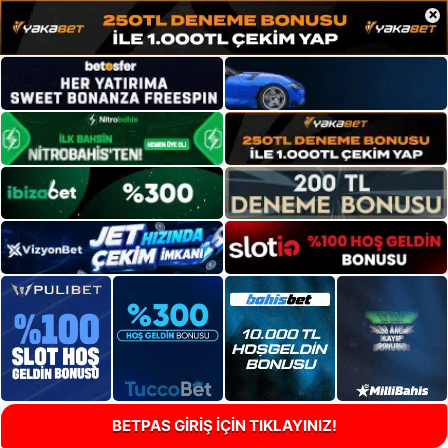
×
BETPAS GİRİŞ İÇİN TIKLAYINIZ!