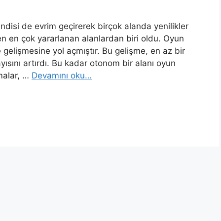
isi de evrim geçirerek birçok alanda yenilikler
n en çok yararlanan alanlardan biri oldu. Oyun
gelişmesine yol açmıştır. Bu gelişme, en az bir
yısını artırdı. Bu kadar otonom bir alanı oyun
malar, …
Devamını oku…