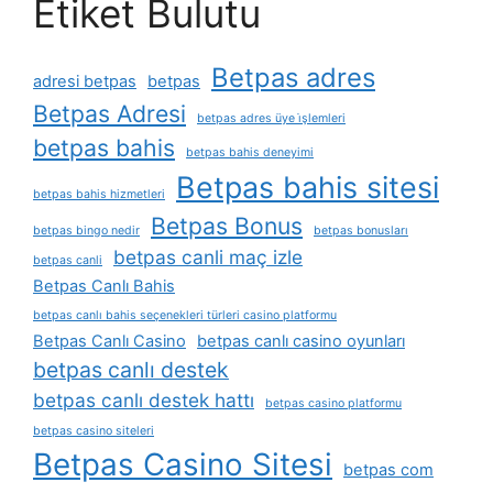
Etiket Bulutu
Betpas adres
adresi betpas
betpas
Betpas Adresi
betpas adres üye i̇şlemleri
betpas bahis
betpas bahis deneyimi
Betpas bahis sitesi
betpas bahis hizmetleri
Betpas Bonus
betpas bingo nedir
betpas bonusları
betpas canli maç izle
betpas canli
Betpas Canlı Bahis
betpas canlı bahis seçenekleri türleri casino platformu
Betpas Canlı Casino
betpas canlı casino oyunları
betpas canlı destek
betpas canlı destek hattı
betpas casino platformu
betpas casino siteleri
Betpas Casino Sitesi
betpas com