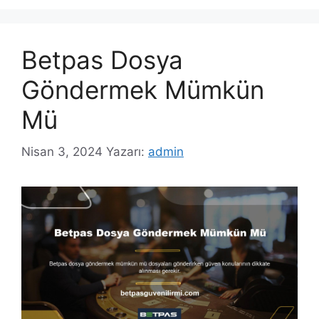
Betpas Dosya
Göndermek Mümkün
Mü
Nisan 3, 2024
Yazarı:
admin