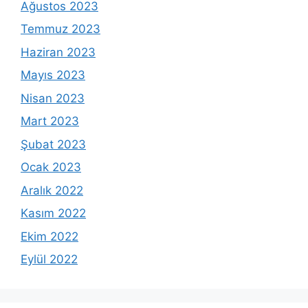
Ağustos 2023
Temmuz 2023
Haziran 2023
Mayıs 2023
Nisan 2023
Mart 2023
Şubat 2023
Ocak 2023
Aralık 2022
Kasım 2022
Ekim 2022
Eylül 2022