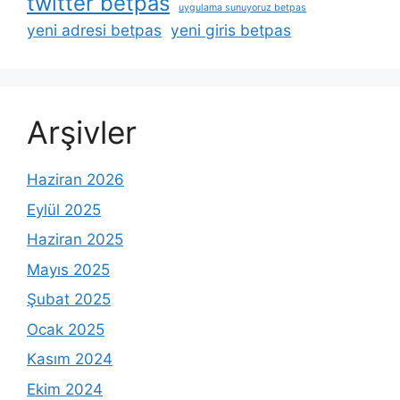
twitter betpas
uygulama sunuyoruz betpas
yeni adresi betpas
yeni giris betpas
Arşivler
Haziran 2026
Eylül 2025
Haziran 2025
Mayıs 2025
Şubat 2025
Ocak 2025
Kasım 2024
Ekim 2024