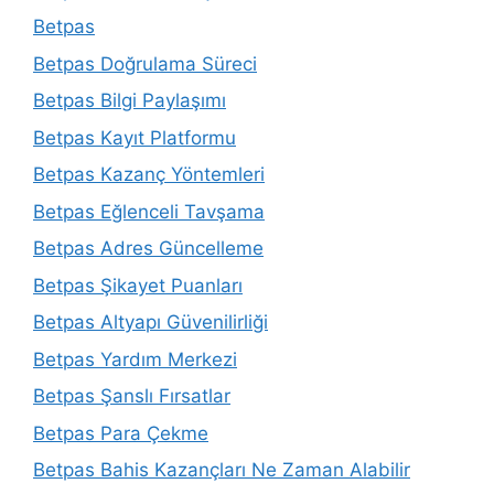
Betpas
Betpas Doğrulama Süreci
Betpas Bilgi Paylaşımı
Betpas Kayıt Platformu
Betpas Kazanç Yöntemleri
Betpas Eğlenceli Tavşama
Betpas Adres Güncelleme
Betpas Şikayet Puanları
Betpas Altyapı Güvenilirliği
Betpas Yardım Merkezi
Betpas Şanslı Fırsatlar
Betpas Para Çekme
Betpas Bahis Kazançları Ne Zaman Alabilir