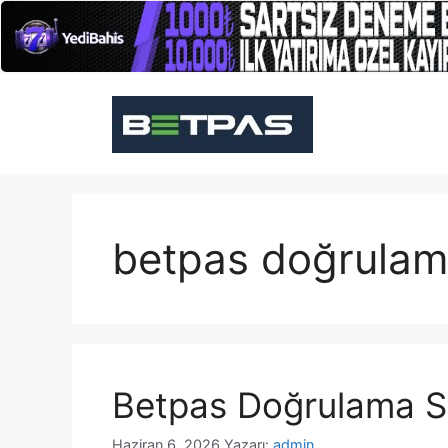
İçeriğe
atla
betpas doğrulam
Betpas Doğrulama S
Haziran 6, 2026
Yazarı:
admin