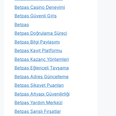
Betpas Casino Deneyimi
Betpas Güvenli Giriş
Betpas
Betpas Doğrulama Süreci
Betpas Bilgi Paylaşımı
Betpas Kayıt Platformu
Betpas Kazanç Yöntemleri
Betpas Eğlenceli Tavşama
Betpas Adres Güncelleme
Betpas Şikayet Puanları
Betpas Altyapı Güvenilirliği
Betpas Yardım Merkezi
Betpas Şanslı Fırsatlar