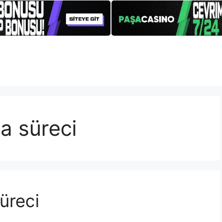
a süreci
üreci