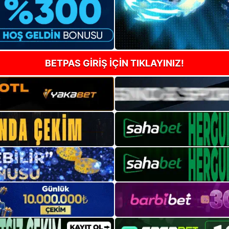
BETPAS GİRİŞ İÇİN TIKLAYINIZ!