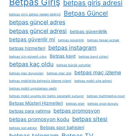
Betpas Giriş
betpas giriş adresi
Betpas Güncel
betpas giriş adresi neden değişti
betpas güncel adres
betpas güncel adresi
betpas güvenilirlik
betpas güvenlir mi
betpas güvenliği
betpas hesap açmak
betpas instagram
betpas hizmetleri
Betpas kayıt
betpas i̇çin güvenli çıkış
betpas kayıt süreci
betpas kaç oldu
betpas küçük sorunlar
betpas maç izleme
betpas maç duyuruları
betpas maç izle
betpas mobile'da belgesiz ödeme i̇şlemi
betpas mobil site adresi
betpas mobil uygulaması nedir
betpas mobil uyumlu bir bahis seçeneği sunuyor
betpas multimedya oyun
Betpas Müşteri Hizmetleri
betpas oran
betpas oyun duyuru
betpas promosyon
betpas para yatirma
betpas sitesi
betpas promosyon kodu
Betpas spor bahisleri
betpas son adresi
betpas telegram
Betpas TV