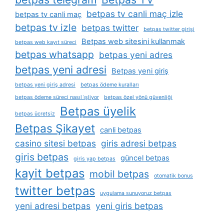
betpas tv canli maç izle
betpas tv canli maç
betpas tv izle
betpas twitter
betpas twitter girişi
Betpas web sitesini kullanmak
betpas web kayıt süreci
betpas whatsapp
betpas yeni adres
betpas yeni adresi
Betpas yeni giriş
betpas yeni giriş adresi
betpas ödeme kuralları
betpas ödeme süreci nasıl i̇şliyor
betpas özel yönü güvenliği
Betpas üyelik
betpas ücretsiz
Betpas Şikayet
canli betpas
casino sitesi betpas
giris adresi betpas
giris betpas
güncel betpas
giris yap betpas
kayit betpas
mobil betpas
otomatik bonus
twitter betpas
uygulama sunuyoruz betpas
yeni adresi betpas
yeni giris betpas