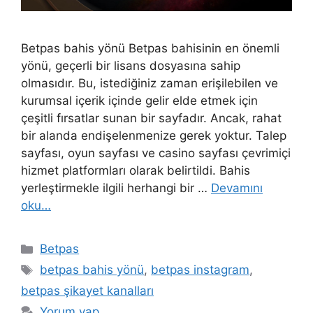
Betpas bahis yönü Betpas bahisinin en önemli
yönü, geçerli bir lisans dosyasına sahip
olmasıdır. Bu, istediğiniz zaman erişilebilen ve
kurumsal içerik içinde gelir elde etmek için
çeşitli fırsatlar sunan bir sayfadır. Ancak, rahat
bir alanda endişelenmenize gerek yoktur. Talep
sayfası, oyun sayfası ve casino sayfası çevrimiçi
hizmet platformları olarak belirtildi. Bahis
yerleştirmekle ilgili herhangi bir …
Devamını
oku…
Kategoriler
Betpas
Etiketler
betpas bahis yönü
,
betpas instagram
,
betpas şikayet kanalları
Yorum yap