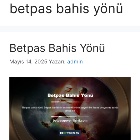
betpas bahis yönü
Betpas Bahis Yönü
Mayıs 14, 2025
Yazarı:
admin