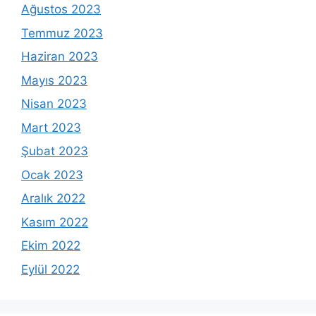
Ağustos 2023
Temmuz 2023
Haziran 2023
Mayıs 2023
Nisan 2023
Mart 2023
Şubat 2023
Ocak 2023
Aralık 2022
Kasım 2022
Ekim 2022
Eylül 2022