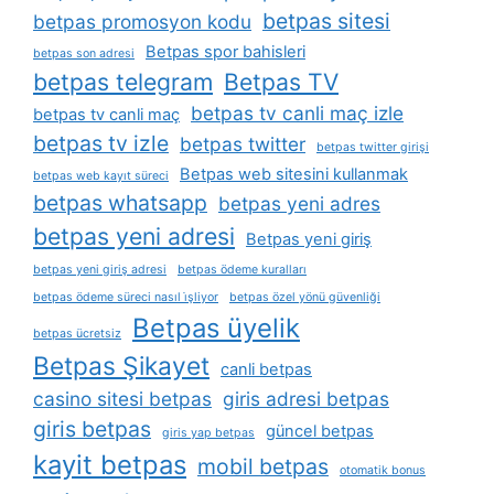
betpas sitesi
betpas promosyon kodu
Betpas spor bahisleri
betpas son adresi
betpas telegram
Betpas TV
betpas tv canli maç izle
betpas tv canli maç
betpas tv izle
betpas twitter
betpas twitter girişi
Betpas web sitesini kullanmak
betpas web kayıt süreci
betpas whatsapp
betpas yeni adres
betpas yeni adresi
Betpas yeni giriş
betpas yeni giriş adresi
betpas ödeme kuralları
betpas ödeme süreci nasıl i̇şliyor
betpas özel yönü güvenliği
Betpas üyelik
betpas ücretsiz
Betpas Şikayet
canli betpas
casino sitesi betpas
giris adresi betpas
giris betpas
güncel betpas
giris yap betpas
kayit betpas
mobil betpas
otomatik bonus