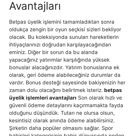
Avantajları
Betpas üyelik işlemini tamamladıktan sonra
oldukça zengin bir oyun seçkisi sizleri bekliyor
olacak. Bu koleksiyonda sunulan hareketlerin
ihtiyaçlarınızı doğrudan karşılayacağından
eminiz. Diğer bir sorun da bu alanda
yapacağınız yatırımlar karşılığında yüksek
bonuslar alacağınızdır. Yatırım bonuslarına ek
olarak, geri ödeme alabileceğiniz durumlar da
vardır. Bonus desteği sayesinde bakiyenizin her
zaman dolu olacağını belirtmek isteriz.
betpas
üyelik işlemleri avantajları
Son olarak hızlı ve
güvenli ödeme detaylarını kaçırmamakta fayda
olduğunu düşündük. Tutarı ne olursa olsun,
kesintisiz olarak anında ödeme alabilirsiniz.
Şirketin daha popüler olmasını sağlar. Spor
bahisleri kategorisinin bahis dünyasında neden