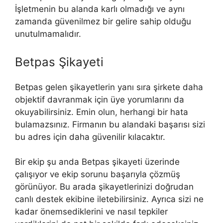
İşletmenin bu alanda karlı olmadığı ve aynı
zamanda güvenilmez bir gelire sahip olduğu
unutulmamalıdır.
Betpas Şikayeti
Betpas gelen şikayetlerin yanı sıra şirkete daha
objektif davranmak için üye yorumlarını da
okuyabilirsiniz. Emin olun, herhangi bir hata
bulamazsınız. Firmanın bu alandaki başarısı sizi
bu adres için daha güvenilir kılacaktır.
Bir ekip şu anda Betpas şikayeti üzerinde
çalışıyor ve ekip sorunu başarıyla çözmüş
görünüyor. Bu arada şikayetlerinizi doğrudan
canlı destek ekibine iletebilirsiniz. Ayrıca sizi ne
kadar önemsediklerini ve nasıl tepkiler