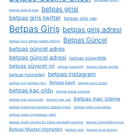
betpas girisi
betpas endişe oran
betpas giris twitter
betpas giris yap
Betpas Giriş
betpas giriş adresi
Betpas Güncel
betpas giriş adresi neden değişti
betpas güncel adres
betpas güncel adresi
betpas güvenilirlik
betpas güvenlir mi
betpas güvenliği
betpas hesap açmak
betpas instagram
betpas hizmetleri
Betpas kayıt
betpas i̇çin güvenli çıkış
betpas kayıt süreci
betpas kaç oldu
betpas küçük sorunlar
betpas maç izleme
betpas maç duyuruları
betpas maç izle
betpas mobile'da belgesiz ödeme i̇şlemi
betpas mobil site adresi
betpas mobil uygulaması nedir
betpas mobil uyumlu bir bahis seçeneği sunuyor
betpas multimedya oyun
Betpas Müşteri Hizmetleri
betpas oran
betpas oyun duyuru