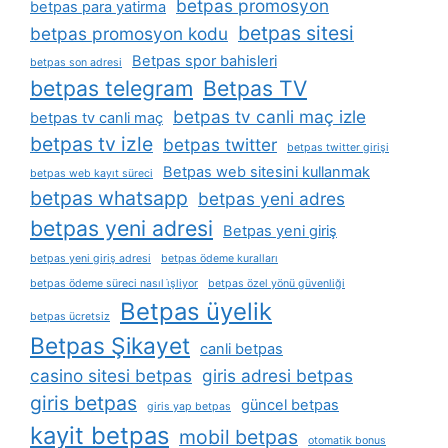
betpas promosyon
betpas para yatirma
betpas sitesi
betpas promosyon kodu
Betpas spor bahisleri
betpas son adresi
betpas telegram
Betpas TV
betpas tv canli maç izle
betpas tv canli maç
betpas tv izle
betpas twitter
betpas twitter girişi
Betpas web sitesini kullanmak
betpas web kayıt süreci
betpas whatsapp
betpas yeni adres
betpas yeni adresi
Betpas yeni giriş
betpas yeni giriş adresi
betpas ödeme kuralları
betpas ödeme süreci nasıl i̇şliyor
betpas özel yönü güvenliği
Betpas üyelik
betpas ücretsiz
Betpas Şikayet
canli betpas
casino sitesi betpas
giris adresi betpas
giris betpas
güncel betpas
giris yap betpas
kayit betpas
mobil betpas
otomatik bonus