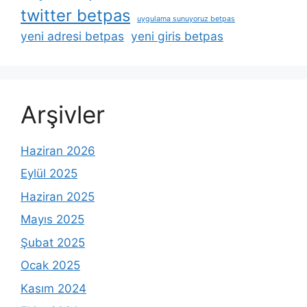
twitter betpas
uygulama sunuyoruz betpas
yeni adresi betpas
yeni giris betpas
Arşivler
Haziran 2026
Eylül 2025
Haziran 2025
Mayıs 2025
Şubat 2025
Ocak 2025
Kasım 2024