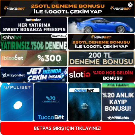
×
BETPAS GİRİŞ İÇİN TIKLAYINIZ!