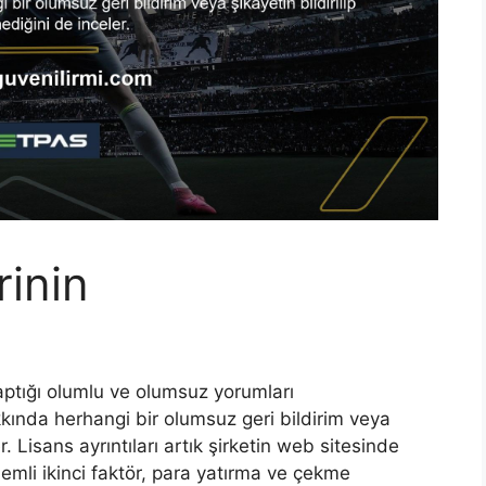
rinin
aptığı olumlu ve olumsuz yorumları
kında herhangi bir olumsuz geri bildirim veya
er. Lisans ayrıntıları artık şirketin web sitesinde
nemli ikinci faktör, para yatırma ve çekme