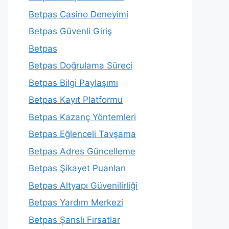
Betpas Casino Deneyimi
Betpas Güvenli Giriş
Betpas
Betpas Doğrulama Süreci
Betpas Bilgi Paylaşımı
Betpas Kayıt Platformu
Betpas Kazanç Yöntemleri
Betpas Eğlenceli Tavşama
Betpas Adres Güncelleme
Betpas Şikayet Puanları
Betpas Altyapı Güvenilirliği
Betpas Yardım Merkezi
Betpas Şanslı Fırsatlar