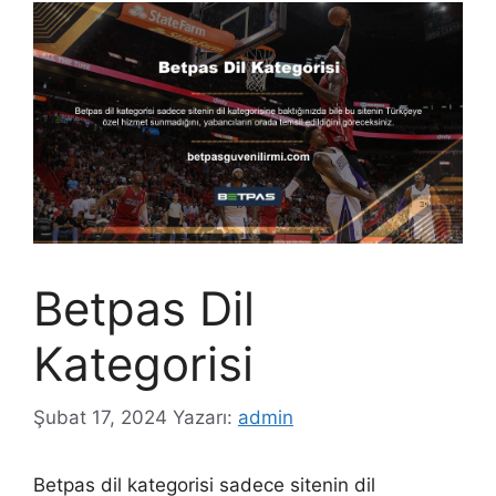
Betpas Dil
Kategorisi
Şubat 17, 2024
Yazarı:
admin
Betpas dil kategorisi sadece sitenin dil