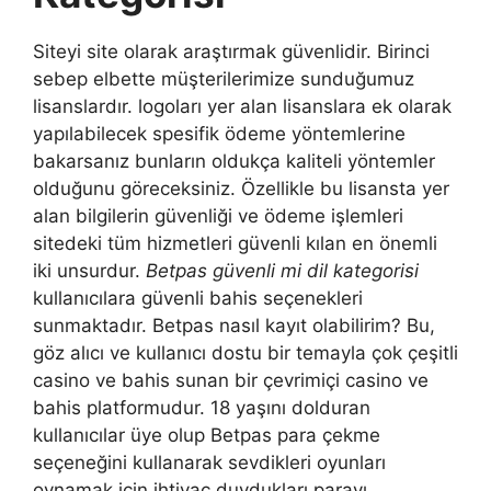
Siteyi site olarak araştırmak güvenlidir. Birinci
sebep elbette müşterilerimize sunduğumuz
lisanslardır. logoları yer alan lisanslara ek olarak
yapılabilecek spesifik ödeme yöntemlerine
bakarsanız bunların oldukça kaliteli yöntemler
olduğunu göreceksiniz. Özellikle bu lisansta yer
alan bilgilerin güvenliği ve ödeme işlemleri
sitedeki tüm hizmetleri güvenli kılan en önemli
iki unsurdur.
Betpas güvenli mi dil kategorisi
kullanıcılara güvenli bahis seçenekleri
sunmaktadır. Betpas nasıl kayıt olabilirim? Bu,
göz alıcı ve kullanıcı dostu bir temayla çok çeşitli
casino ve bahis sunan bir çevrimiçi casino ve
bahis platformudur. 18 yaşını dolduran
kullanıcılar üye olup Betpas para çekme
seçeneğini kullanarak sevdikleri oyunları
oynamak için ihtiyaç duydukları parayı