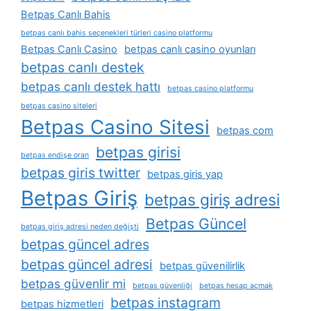
Betpas Canlı Bahis
betpas canlı bahis seçenekleri türleri casino platformu
Betpas Canlı Casino
betpas canlı casino oyunları
betpas canlı destek
betpas canlı destek hattı
betpas casino platformu
betpas casino siteleri
Betpas Casino Sitesi
betpas com
betpas girisi
betpas endişe oran
betpas giris twitter
betpas giris yap
Betpas Giriş
betpas giriş adresi
Betpas Güncel
betpas giriş adresi neden değişti
betpas güncel adres
betpas güncel adresi
betpas güvenilirlik
betpas güvenlir mi
betpas güvenliği
betpas hesap açmak
betpas instagram
betpas hizmetleri