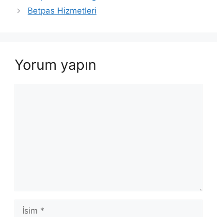
dolaşımı
Betpas Hizmetleri
Yorum yapın
Yorum
İsim