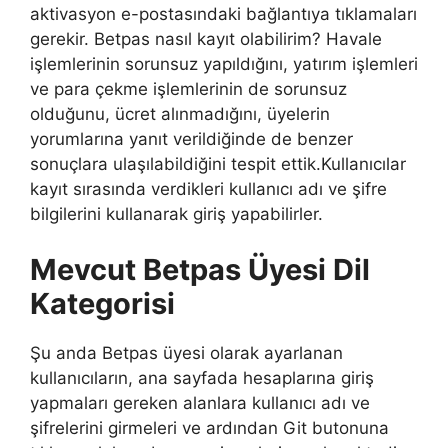
aktivasyon e-postasındaki bağlantıya tıklamaları
gerekir. Betpas nasıl kayıt olabilirim? Havale
işlemlerinin sorunsuz yapıldığını, yatırım işlemleri
ve para çekme işlemlerinin de sorunsuz
olduğunu, ücret alınmadığını, üyelerin
yorumlarına yanıt verildiğinde de benzer
sonuçlara ulaşılabildiğini tespit ettik.Kullanıcılar
kayıt sırasında verdikleri kullanıcı adı ve şifre
bilgilerini kullanarak giriş yapabilirler.
Mevcut Betpas Üyesi Dil
Kategorisi
Şu anda Betpas üyesi olarak ayarlanan
kullanıcıların, ana sayfada hesaplarına giriş
yapmaları gereken alanlara kullanıcı adı ve
şifrelerini girmeleri ve ardından Git butonuna