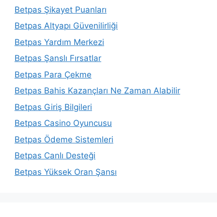
Betpas Şikayet Puanları
Betpas Altyapı Güvenilirliği
Betpas Yardım Merkezi
Betpas Şanslı Fırsatlar
Betpas Para Çekme
Betpas Bahis Kazançları Ne Zaman Alabilir
Betpas Giriş Bilgileri
Betpas Casino Oyuncusu
Betpas Ödeme Sistemleri
Betpas Canlı Desteği
Betpas Yüksek Oran Şansı