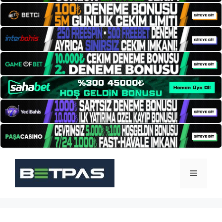
İçeriğe
atla
Menü