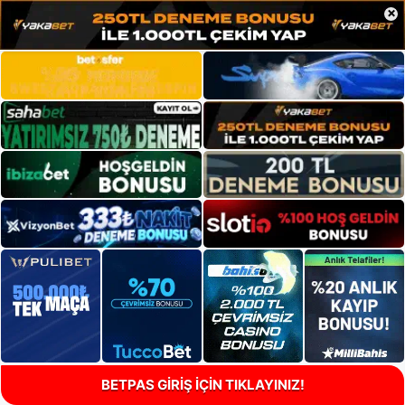
×
BETPAS GİRİŞ İÇİN TIKLAYINIZ!