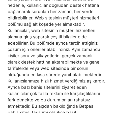
nedenle, kullanıcılar doğrudan destek hattına
bağlanarak sorunları her zaman, her yerde
bildirebilirler. Web sitesinin müşteri hizmetleri
bölümü sağ alt köşede yer almaktadır.
Kullanıcılar, web sitesinin müşteri hizmetleri
alanına giriş yaparak çeşitli bilgiler elde
edebilirler. Bu bölümde ayrıca tercih ettiğiniz
çözüm için öneriler alabilirsiniz. Aynı zamanda
kişiler soru ve şikayetlerini gerçek zamanlı
olarak destek hattına aktarabilmekte ve genel
tarifelerde veya web sitesinde bir sorun
olduğunda en kısa sürede yanıt alabilmektedir.
Kullanıcılarımıza hızlı hizmet verdiğimiz aşikardır.
Ayrıca bazı bahis sitelerini ziyaret eden
kullanıcılar çok fazla reklam ile karşılaştıklarını
fark etmekte ve bu durum onları rahatsız
etmektedir. Bu açıdan bakıldığında Betpas
bahis sitesi tasarımı oldukça basit