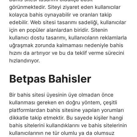
görünmektedir. Siteyi ziyaret eden kullanıcılar
kolayca bahis oynayabilir ve oranları takip
edebilir. Web sitesi tasarımı sadeliği, kullanıcılar
için en popüler alanlardan biridir. Sitenin
kullanıcı dostu tasarımı, kullanıcıların reklamlarla
uğraşmak zorunda kalmaması nedeniyle bahis
hızını da artırıyor ve bu da teklif verme sürecini
hızlandırıyor.
Betpas Bahisler
Bir bahis sitesi üyesinin üye olmadan önce
kullanması gereken en doğru yöntem, çeşitli
platformlardan bahis sitesine yapılan yorumları
dikkatle takip etmektir. Bu sayede kişiler hangi
bahis sitelerini kullandıklarını ve bahis sitelerinin
kullanıcılarının ne tür olumlu ya da olumsuz