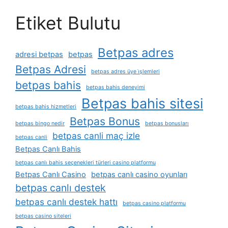
Etiket Bulutu
Betpas adres
adresi betpas
betpas
Betpas Adresi
betpas adres üye i̇şlemleri
betpas bahis
betpas bahis deneyimi
Betpas bahis sitesi
betpas bahis hizmetleri
Betpas Bonus
betpas bingo nedir
betpas bonusları
betpas canli maç izle
betpas canli
Betpas Canlı Bahis
betpas canlı bahis seçenekleri türleri casino platformu
Betpas Canlı Casino
betpas canlı casino oyunları
betpas canlı destek
betpas canlı destek hattı
betpas casino platformu
betpas casino siteleri