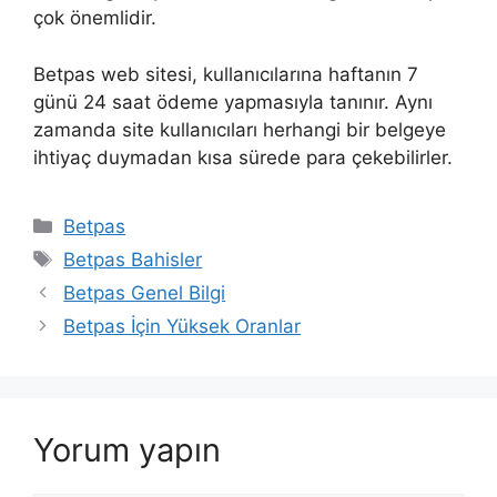
çok önemlidir.
Betpas web sitesi, kullanıcılarına haftanın 7
günü 24 saat ödeme yapmasıyla tanınır. Aynı
zamanda site kullanıcıları herhangi bir belgeye
ihtiyaç duymadan kısa sürede para çekebilirler.
Kategoriler
Betpas
Etiketler
Betpas Bahisler
Yazı
Betpas Genel Bilgi
dolaşımı
Betpas İçin Yüksek Oranlar
Yorum yapın