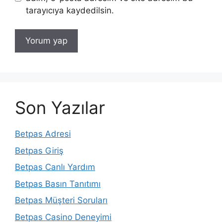
tarayıcıya kaydedilsin.
Son Yazılar
Betpas Adresi
Betpas Giriş
Betpas Canlı Yardım
Betpas Basın Tanıtımı
Betpas Müşteri Soruları
Betpas Casino Deneyimi