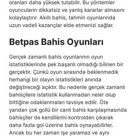
oranları daha yüksek tutabilir. Bu yöntemler
oyuncuların dikkatsiz ve yanlış kararlar almasını
kolaylaştırır. Akıllı bahis, tahmin oyunlarında
uzun vadeli kazançlar elde etmenizi sağlar.
Betpas Bahis Oyunları
Gerçek zamanlı bahis oyunlarının oyun
istatistiklerinde pek başarılı olmadığı bilinen bir
gerçektir. Çünkü oyun sırasında beklenmedik
herhangi bir olayın istatistikleri anında
değiştireceği açıktır. Bu nedenle gerçek zamanlı
bahisçilere istatistik kullanmadan neler olup
bittiğine odaklanmaları tavsiye edilir. Öte
yandan çok gollü bir canlı bahis karşılaşmasında
bahisçiler de kendilerini kontrolden çıkarak
daha fazla gol üzerine bahis oynayabilirler.
Ancak bu her zaman işe yaramaz ve aynı