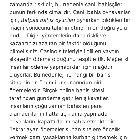
zamanda risklidir, bu nedenle canlı bahisçiler
bunun farkında olmalıdır. Canlı bahis oynayanlar
için,
Betpas bahis oyunları
oynarken bildikleri bir
maçın sonucunu tahmin etmenin en doğru yolu
budur. Diğer yöntemlerin daha riskli ve
kazancınızı azaltan bir faktör olduğunu
bilmelisiniz. Casino siteleriyle ilgili en yaygın
şikayetin ödeme olduğunu tespit ettik. Meğer ki
insanlar ödeme yapmadıkları için mağdur
oluyorlar. Bu nedenle, herhangi bir bahis
sitesinin en önemli unsurlarından biri
ödemelerdir. Birçok online bahis sitesi
tarafından gündeme getirilen şikayetler,
insanların çoğu zaman bahisten para
alamadıklarını hatta açıklama yapmadan
hesaplarını kapattıklarını bahis etmektedir.
Tekrarlayan ödemeler sunan sitelere öncelik
vermek gemi yasaklarına kurban gitmemek için