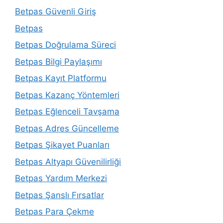
Betpas Güvenli Giriş
Betpas
Betpas Doğrulama Süreci
Betpas Bilgi Paylaşımı
Betpas Kayıt Platformu
Betpas Kazanç Yöntemleri
Betpas Eğlenceli Tavşama
Betpas Adres Güncelleme
Betpas Şikayet Puanları
Betpas Altyapı Güvenilirliği
Betpas Yardım Merkezi
Betpas Şanslı Fırsatlar
Betpas Para Çekme