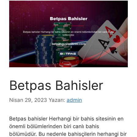
Betpas Bahisler
Nisan 29, 2023
Yazarı:
admin
Betpas bahisler Herhangi bir bahis sitesinin en
önemli bölümlerinden biri canlı bahis
bölümüdür. Bu nedenle bahisçilerin herhangi bir