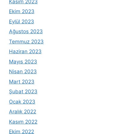
Kasım 2023
Ekim 2023
Eylül 2023
Ağustos 2023
Temmuz 2023
Haziran 2023
Mayıs 2023
Nisan 2023
Mart 2023
Şubat 2023
Ocak 2023
Aralık 2022
Kasım 2022
Ekim 2022