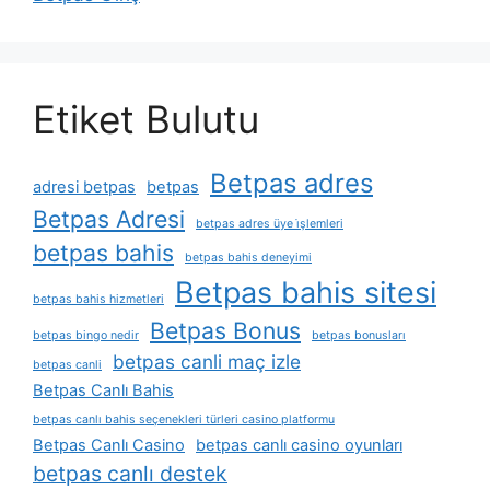
Etiket Bulutu
Betpas adres
adresi betpas
betpas
Betpas Adresi
betpas adres üye i̇şlemleri
betpas bahis
betpas bahis deneyimi
Betpas bahis sitesi
betpas bahis hizmetleri
Betpas Bonus
betpas bingo nedir
betpas bonusları
betpas canli maç izle
betpas canli
Betpas Canlı Bahis
betpas canlı bahis seçenekleri türleri casino platformu
Betpas Canlı Casino
betpas canlı casino oyunları
betpas canlı destek