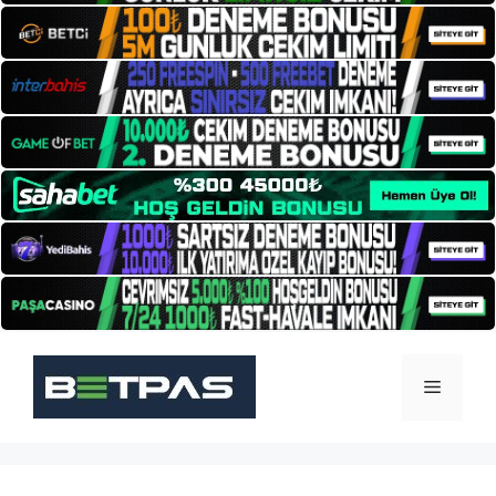
İçeriğe
atla
Menü