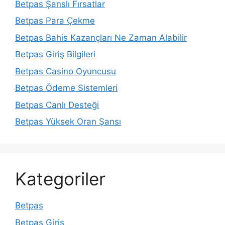
Betpas Şanslı Fırsatlar
Betpas Para Çekme
Betpas Bahis Kazançları Ne Zaman Alabilir
Betpas Giriş Bilgileri
Betpas Casino Oyuncusu
Betpas Ödeme Sistemleri
Betpas Canlı Desteği
Betpas Yüksek Oran Şansı
Kategoriler
Betpas
Betpas Giriş