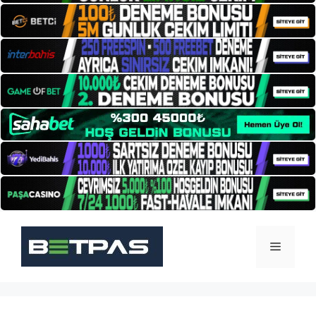
İçeriğe
atla
Menü