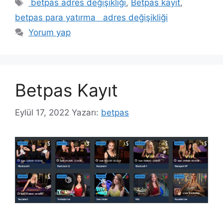
Etiketler
betpas adres değişikliği
,
Betpas kayıt
,
betpas para yatırma adres değişikliği
Yorum yap
Betpas Kayıt
Eylül 17, 2022
Yazarı:
betpas