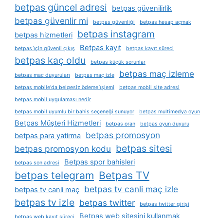
betpas güncel adresi
betpas güvenilirlik
betpas güvenlir mi
betpas güvenliği
betpas hesap açmak
betpas instagram
betpas hizmetleri
Betpas kayıt
betpas i̇çin güvenli çıkış
betpas kayıt süreci
betpas kaç oldu
betpas küçük sorunlar
betpas maç izleme
betpas maç duyuruları
betpas maç izle
betpas mobile'da belgesiz ödeme i̇şlemi
betpas mobil site adresi
betpas mobil uygulaması nedir
betpas mobil uyumlu bir bahis seçeneği sunuyor
betpas multimedya oyun
Betpas Müşteri Hizmetleri
betpas oran
betpas oyun duyuru
betpas promosyon
betpas para yatirma
betpas sitesi
betpas promosyon kodu
Betpas spor bahisleri
betpas son adresi
betpas telegram
Betpas TV
betpas tv canli maç izle
betpas tv canli maç
betpas tv izle
betpas twitter
betpas twitter girişi
Betpas web sitesini kullanmak
betpas web kayıt süreci