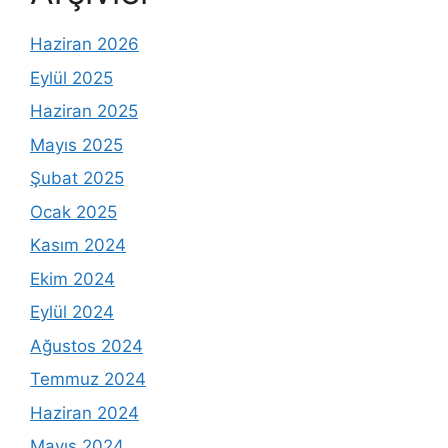
Haziran 2026
Eylül 2025
Haziran 2025
Mayıs 2025
Şubat 2025
Ocak 2025
Kasım 2024
Ekim 2024
Eylül 2024
Ağustos 2024
Temmuz 2024
Haziran 2024
Mayıs 2024