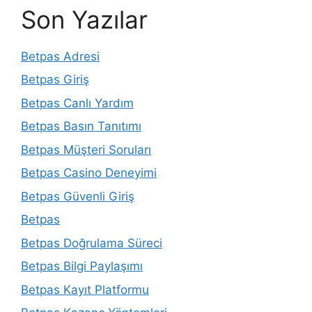
Son Yazılar
Betpas Adresi
Betpas Giriş
Betpas Canlı Yardım
Betpas Basın Tanıtımı
Betpas Müşteri Soruları
Betpas Casino Deneyimi
Betpas Güvenli Giriş
Betpas
Betpas Doğrulama Süreci
Betpas Bilgi Paylaşımı
Betpas Kayıt Platformu